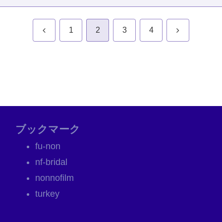
前
次
1
2
3
4
へ
へ
ブックマーク
fu-non
nf-bridal
nonnofilm
turkey