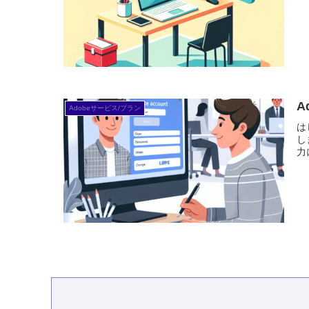
A
Adobeサービス/プラン
は
し
力