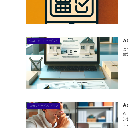
A
Adobeサービス/プラン
ま
放
A
Adobeサービス/プラン
A
ン
すよ