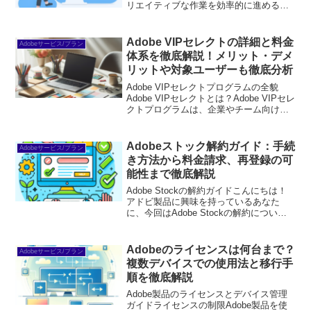
リエイティブな作業を効率的に進めるた
めの強力なツールです。しかし、初心者
にとってはその多機能さがかえって戸惑
いを生むこともあります。ここでは、そ
Adobe VIPセレクトの詳細と料金
Adobeサービス/プラン
れぞれのクラウド...
体系を徹底解説！メリット・デメ
リットや対象ユーザーも徹底分析
Adobe VIPセレクトプログラムの全貌
Adobe VIPセレクトとは？Adobe VIPセレ
クトプログラムは、企業やチーム向けに
特別なサービスや特典を提供するプログ
ラムです。このプログラムに参加するこ
とで、Adobe製品の利用がよりスム...
Adobeストック解約ガイド：手続
Adobeサービス/プラン
き方法から料金請求、再登録の可
能性まで徹底解説
Adobe Stockの解約ガイドこんにちは！
アドビ製品に興味を持っているあなた
に、今回はAdobe Stockの解約について
詳しく解説します。もしかしたら、使い
方やコストについて不安を感じているか
もしれませんね。でも大丈夫！このガイ
Adobeのライセンスは何台まで？
Adobeサービス/プラン
ドを読...
複数デバイスでの使用法と移行手
順を徹底解説
Adobe製品のライセンスとデバイス管理
ガイドライセンスの制限Adobe製品を使