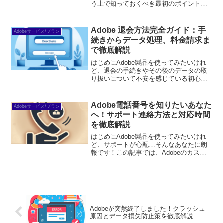
う上で知っておくべき最初のポイント
は、ライセンスの制限です。特に、どれ
だけの台数にインストールできるか、個
人利用とビジネス利用で何が違うのかを
Adobe 退会方法完全ガイド：手
Adobeサービス/プラン
理解しておくことが...
続きからデータ処理、料金請求ま
で徹底解説
はじめにAdobe製品を使ってみたいけれ
ど、退会の手続きやその後のデータの取
り扱いについて不安を感じている初心者
の皆さん！この記事では、退会方法やそ
の後の影響について詳しく解説します。
これを読めば、安心してAdobe製品を利
Adobe電話番号を知りたいあなた
Adobeサービス/プラン
用できるようにな...
へ！サポート連絡方法と対応時間
を徹底解説
はじめにAdobe製品を使ってみたいけれ
ど、サポートが心配…そんなあなたに朗
報です！この記事では、Adobeのカスタ
マーサポートに関する情報を詳しくお届
けします。初心者でも安心して利用でき
るように、わかりやすく解説しますの
で、ぜひ最後までご...
Adobeが突然終了しました！クラッシュ
原因とデータ損失防止策を徹底解説