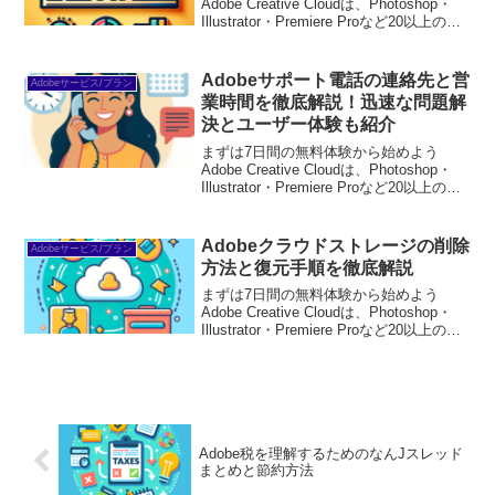
Adobe Creative Cloudは、Photoshop・
Illustrator・Premiere Proなど20以上のア
プリが使い放題。プロも使う本格ツール
を無料で試せます。無料で体験してみる
→※...
Adobeサポート電話の連絡先と営
Adobeサービス/プラン
業時間を徹底解説！迅速な問題解
決とユーザー体験も紹介
まずは7日間の無料体験から始めよう
Adobe Creative Cloudは、Photoshop・
Illustrator・Premiere Proなど20以上のア
プリが使い放題。プロも使う本格ツール
を無料で試せます。無料で体験してみる
→※...
Adobeクラウドストレージの削除
Adobeサービス/プラン
方法と復元手順を徹底解説
まずは7日間の無料体験から始めよう
Adobe Creative Cloudは、Photoshop・
Illustrator・Premiere Proなど20以上のア
プリが使い放題。プロも使う本格ツール
を無料で試せます。無料で体験してみる
→※...
Adobe税を理解するためのなんJスレッド
まとめと節約方法