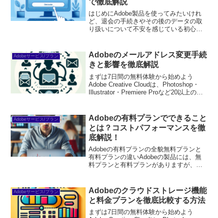
で徹底解説
はじめにAdobe製品を使ってみたいけれ
ど、退会の手続きやその後のデータの取
り扱いについて不安を感じている初心者
の皆さん！この記事では、退会方法やそ
の後の影響について詳しく解説します。
これを読めば、安心してAdobe製品を利
Adobeのメールアドレス変更手続
Adobeサービス/プラン
用できるようにな...
きと影響を徹底解説
まずは7日間の無料体験から始めよう
Adobe Creative Cloudは、Photoshop・
Illustrator・Premiere Proなど20以上のア
プリが使い放題。プロも使う本格ツール
を無料で試せます。無料で体験してみる
→※...
Adobeの有料プランでできること
Adobeサービス/プラン
とは？コストパフォーマンスを徹
底解説！
Adobeの有料プランの全貌無料プランと
有料プランの違いAdobeの製品には、無
料プランと有料プランがありますが、ど
ちらを選ぶべきか迷う方も多いでしょ
う。無料プランは基本的な機能を試すに
は最適ですが、機能が制限されているた
Adobeのクラウドストレージ機能
Adobeサービス/プラン
め、本格的な制作に...
と料金プランを徹底比較する方法
まずは7日間の無料体験から始めよう