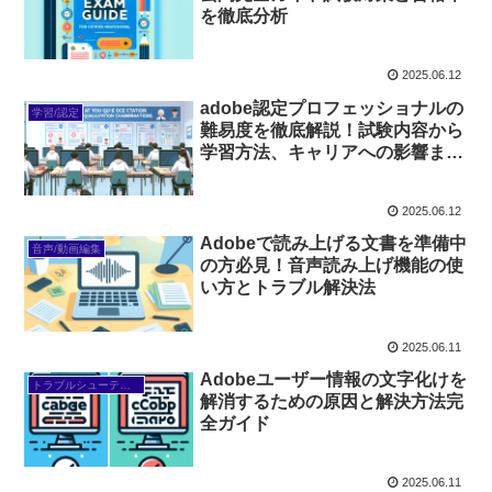
を徹底分析
2025.06.12
adobe認定プロフェッショナルの
学習/認定
難易度を徹底解説！試験内容から
学習方法、キャリアへの影響まで
全てを網羅
2025.06.12
Adobeで読み上げる文書を準備中
音声/動画編集
の方必見！音声読み上げ機能の使
い方とトラブル解決法
2025.06.11
Adobeユーザー情報の文字化けを
トラブルシューティング/FAQ
解消するための原因と解決方法完
全ガイド
2025.06.11