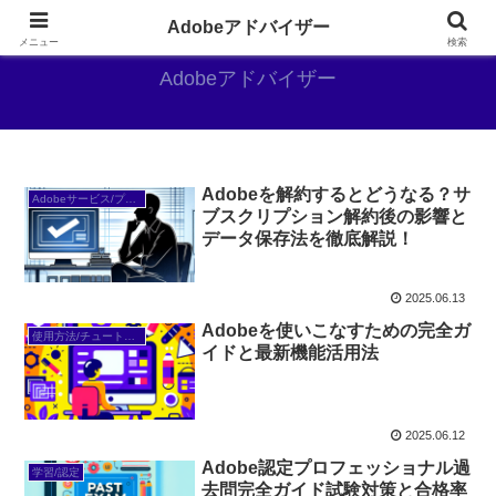
Adobe好きのAdobe推しブログ
Adobeアドバイザー
メニュー
検索
Adobeアドバイザー
Adobeを解約するとどうなる？サ
Adobeサービス/プラン
ブスクリプション解約後の影響と
データ保存法を徹底解説！
2025.06.13
Adobeを使いこなすための完全ガ
使用方法/チュートリアル
イドと最新機能活用法
2025.06.12
Adobe認定プロフェッショナル過
学習/認定
去問完全ガイド試験対策と合格率