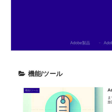
Adobe製品
Ad
機能/ツール
A
機能/ツール
ま
放