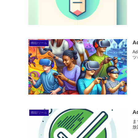
A
機能/ツール
A
ツ
A
機能/ツール
ま
放