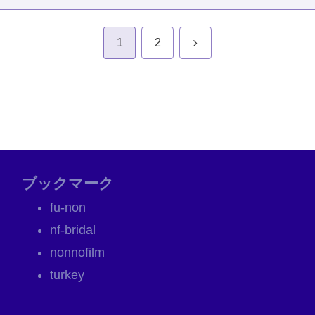
次
1
2
へ
ブックマーク
fu-non
nf-bridal
nonnofilm
turkey