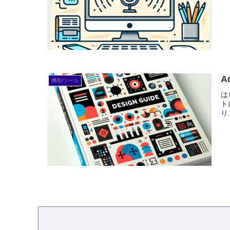
A
機能/ツール
は
ト
り.