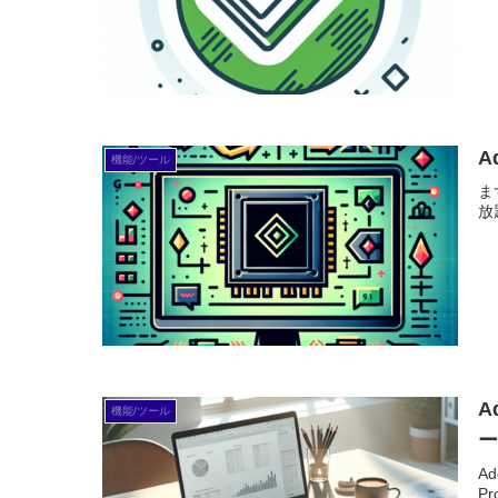
A
機能/ツール
ま
放
A
機能/ツール
A
P