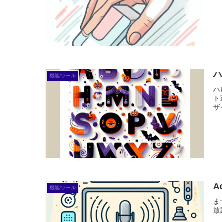
ハ
機能/ツール
ハ
ト
ザ
A
機能/ツール
ま
放