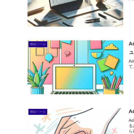
A
機能/ツール
A
て
A
機能/ツール
A
る
ら応