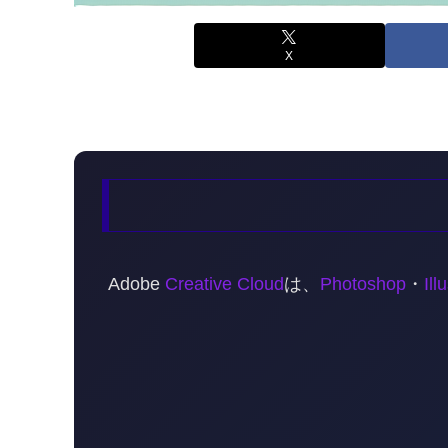
X
Adobe
Creative Cloud
は、
Photoshop
・
Ill