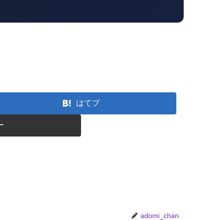
はてブ
ー
adomi_chan