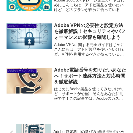
Adobe 100GBストレージ完全ガイドはじ
めにこんにちは！アドビ製品を使いたい
けど、どのプランが自分に合っているの
か迷っているあなたへ。この記事では、
Adobeの100GBストレージについて詳し
く解説し、あなたの悩みを解決します。
Adobe VPNの必要性と設定方法
Adobeサービス/プラン
ストレ...
を徹底解説！セキュリティやパフ
ォーマンスの影響も確認しよう
Adobe VPNに関する完全ガイドはじめに
こんにちは、アドビ製品を使いたいけれ
ど、VPNを利用するべきか悩んでいるあ
なた！今日は、Adobe製品を使用する際
にVPNがどのように役立つのか、そして
その設定方法について詳しく解説しま
Adobe電話番号を知りたいあなた
Adobeサービス/プラン
す。初心者...
へ！サポート連絡方法と対応時間
を徹底解説
はじめにAdobe製品を使ってみたいけれ
ど、サポートが心配…そんなあなたに朗
報です！この記事では、Adobeのカスタ
マーサポートに関する情報を詳しくお届
けします。初心者でも安心して利用でき
るように、わかりやすく解説しますの
で、ぜひ最後までご...
Adobe 勘定科目の選び方|経理担当のため