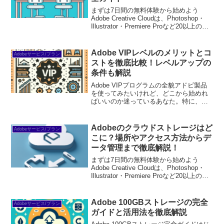
まずは7日間の無料体験から始めよう
Adobe Creative Cloudは、Photoshop・
Illustrator・Premiere Proなど20以上のア
プリが使い放題。プロも使う本格ツール
を無料で試せます。無料で体験してみる
→※...
Adobe VIPレベルのメリットとコ
Adobeサービス/プラン
ストを徹底比較！レベルアップの
条件も解説
Adobe VIPプログラムの全貌アドビ製品
を使ってみたいけれど、どこから始めれ
ばいいのか迷っているあなた。特に、
Adobe VIPプログラムは、さまざまな特
典が用意されているため、初心者にとっ
て非常に魅力的な選択肢です。このプロ
Adobeのクラウドストレージはど
Adobeサービス/プラン
グラムの全...
こに？場所やアクセス方法からデ
ータ管理まで徹底解説！
まずは7日間の無料体験から始めよう
Adobe Creative Cloudは、Photoshop・
Illustrator・Premiere Proなど20以上のア
プリが使い放題。プロも使う本格ツール
を無料で試せます。無料で体験してみる
→※...
Adobe 100GBストレージの完全
Adobeサービス/プラン
ガイドと活用法を徹底解説