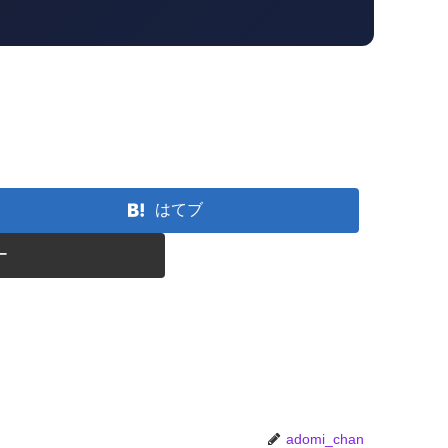
はてブ
ー
adomi_chan