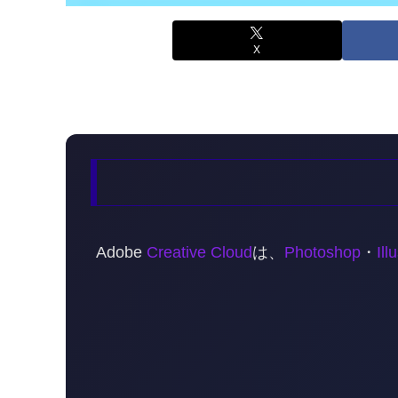
X
Adobe
Creative Cloud
は、
Photoshop
・
Ill