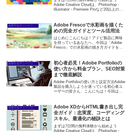
Adobe Creative Cloudは、Photoshop・
Illustrator・Premiere Proなど20以上のア
プリが使い放題。プロも使う本格ツール
を無料で試せます。無料で体験してみる
→※...
Adobe Frescoで水彩画を描くた
使用方法/チュートリアル
めの完全ガイドとツール活用法
はじめにこんにちは！アドビ製品に興味
を持っているあなたへ、今回は「Adobe
Fresco」での水彩画の描き方ガイドをお
届けします。初心者の方でも簡単に使え
る機能やテクニックを紹介し、あなたの
アートライフをサポートします。さあ、
初心者必見！Adobe Portfolioの
使用方法/チュートリアル
一緒に水彩画...
使い方から料金プラン、SEO対策
まで徹底解説
Adobe Portfolioの使い方と設定方法Adobe
製品を購入しようか迷っている初心者ユ
ーザーの皆さん、こんにちは！今回は、
アドビ製品の中でも特に注目されている
「Adobe Portfolio」について、プロの目
線からその魅力と使い方...
Adobe XDからHTML書き出し完
使用方法/チュートリアル
全ガイド：忠実度、コーディング
スキル、最適化の秘訣とは
まずは7日間の無料体験から始めよう
Adobe Creative Cloudは、Photoshop・