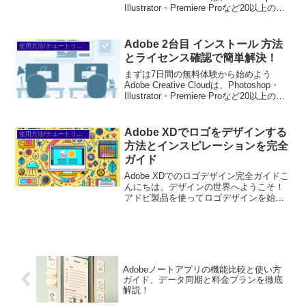
Illustrator・Premiere Proなど20以上のア
プリが使い放題。プロも使う本格ツール
を無料で試せます。無料で体験してみる
→※...
Adobe 2台目 インストール 方法
使用方法/チュートリアル
とライセンス確認で簡単解決！
まずは7日間の無料体験から始めよう
Adobe Creative Cloudは、Photoshop・
Illustrator・Premiere Proなど20以上のア
プリが使い放題。プロも使う本格ツール
を無料で試せます。無料で体験してみる
→※...
Adobe XDでロゴをデザインする
使用方法/チュートリアル
方法とインスピレーションを完全
ガイド
Adobe XDでのロゴデザイン完全ガイドこ
んにちは、デザインの世界へようこそ！
アドビ製品を使ってロゴデザインを始め
たいと考えているあなたに、Adobe XDの
魅力とその使い方をお伝えします。初心
者でも安心して取り組める内容をお届け
するので...
Adobeノートアプリの機能比較と使い方
ガイド、データ同期と料金プランを徹底
解説！