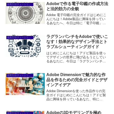
→※...
Adobeで作る電子印鑑の作成方法
使用方法/チュートリアル
と法的効力の全貌
Adobe 電子印鑑の完全ガイドはじめにこ
んにちは！Adobe製品に興味を持ってい
るあなたへ、今日は特に「電子印鑑」に
焦点を当ててお話しします。デジタル化
が進む現代において、電子印鑑はビジネ
スに欠かせないツールとなっています
ラグランパンチをAdobeで使いこ
使用方法/チュートリアル
が、初心者の方に...
なす！効果的なデザイン手法とト
ラブルシューティングガイド
はじめにこんにちは！アドビ製品を使っ
てデザインの世界に飛び込もうとしてい
るあなたに、今日は「ラグランパンチ」
についてお話しします。多くの初心者が
抱える悩みは、どのツールを使うべき
か、どのように活用するのかということ
Adobe Dimensionで魅力的な作
使用方法/チュートリアル
です。この記事では、ラグラ...
品を作るための完全ガイドとデザ
インアイデア
Adobe Dimensionを使った作品作りの完
全ガイドはじめにこんにちは！アドビ製
品に興味を持っているあなた、特に
Adobe Dimensionを使った作品作りにワ
クワクしていることでしょう。初心者の
方々がこの素晴らしいツールを使いこ
Adobeの3Dモデリングを極め
使用方法/チュートリアル