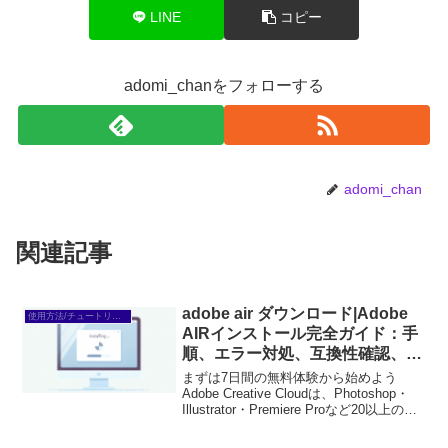
LINE
コピー
adomi_chanをフォローする
adomi_chan
関連記事
adobe air ダウンロード|Adobe
使用方法/チュートリアル
AIRインストール完全ガイド：手
順、エラー対処、互換性確認、設
定、セキュリティ…
まずは7日間の無料体験から始めよう
Adobe Creative Cloudは、Photoshop・
Illustrator・Premiere Proなど20以上のア
プリが使い放題。プロも使う本格ツール
を無料で試せます。無料で体験してみる