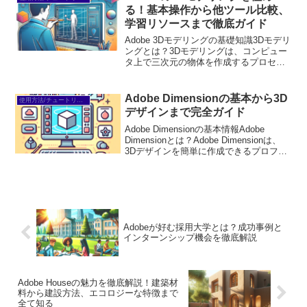
な...
る！基本操作から他ツール比較、
学習リソースまで徹底ガイド
Adobe 3Dモデリングの基礎知識3Dモデリ
ングとは？3Dモデリングは、コンピュー
タ上で三次元の物体を作成するプロセス
です。これにより、リアルなビジュアル
を持つオブジェクトをデジタル空間で表
現できます。ゲームや映画、製品デザイ
Adobe Dimensionの基本から3D
使用方法/チュートリアル
ンなど、さま...
デザインまで完全ガイド
Adobe Dimensionの基本情報Adobe
Dimensionとは？Adobe Dimensionは、
3Dデザインを簡単に作成できるプロフェ
ッショナル向けのツールです。初心者で
も直感的に操作できるインターフェース
を備えており、3Dオ...
Adobeが好む採用大学とは？成功事例と
インターンシップ機会を徹底解説
Adobe Houseの魅力を徹底解説！建築材
料から建設方法、エコロジーな特徴まで
全て知る