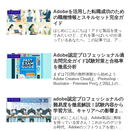
のソフトを選べば良いのか、どのように
使いこなせるのかといった悩みがあるか
もしれません。この記事では、立命館大
Adobeを活用した転職成功のため
学習/認定
学でのアドビソフトウェアの...
の職種情報とスキルセット完全ガ
イド
はじめにこんにちは！アドビ製品を使っ
てみたいけど、どれを選べばいいのか迷
っているあなたへ。この記事では、アド
ビ製品を使うことがどれほど役立つの
か、そしてどのように転職活動に活かせ
るのかをお伝えします。プロの目線か
Adobe認定プロフェッショナル過
学習/認定
ら、あなたの悩みを解決するた...
去問完全ガイド試験対策と合格率
を徹底分析
まずは7日間の無料体験から始めよう
Adobe Creative Cloudは、Photoshop・
Illustrator・Premiere Proなど20以上のア
プリが使い放題。プロも使う本格ツール
を無料で試せます。無料で体験してみる
→※...
adobe認定プロフェッショナルの
学習/認定
難易度を徹底解説！試験内容から
学習方法、キャリアへの影響まで
全てを網羅
はじめにこんにちは、Adobe製品に興味
を持っている皆さん！これからのデジタ
ル時代、Adobeのソフトウェアを使いこ