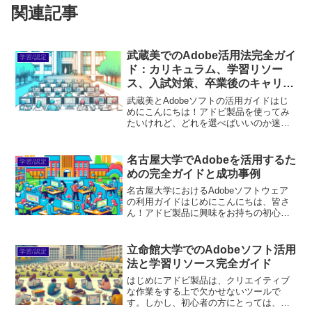
関連記事
武蔵美でのAdobe活用法完全ガイ
学習/認定
ド：カリキュラム、学習リソー
ス、入試対策、卒業後のキャリア
まで
武蔵美とAdobeソフトの活用ガイドはじ
めにこんにちは！アドビ製品を使ってみ
たいけれど、どれを選べばいいのか迷っ
ているあなたに、今回は武蔵野美術大学
でのAdobeソフトの活用方法を通じて、
その魅力をお伝えします。アドビ製品は
名古屋大学でAdobeを活用するた
学習/認定
クリエイティブな...
めの完全ガイドと成功事例
名古屋大学におけるAdobeソフトウェア
の利用ガイドはじめにこんにちは、皆さ
ん！アドビ製品に興味をお持ちの初心者
ユーザーの皆さんへ、名古屋大学での
Adobeソフトウェアの利用方法を楽しく
解説します。アドビ製品は、デザインや
立命館大学でのAdobeソフト活用
学習/認定
映像制作、文書作成...
法と学習リソース完全ガイド
はじめにアドビ製品は、クリエイティブ
な作業をする上で欠かせないツールで
す。しかし、初心者の方にとっては、ど