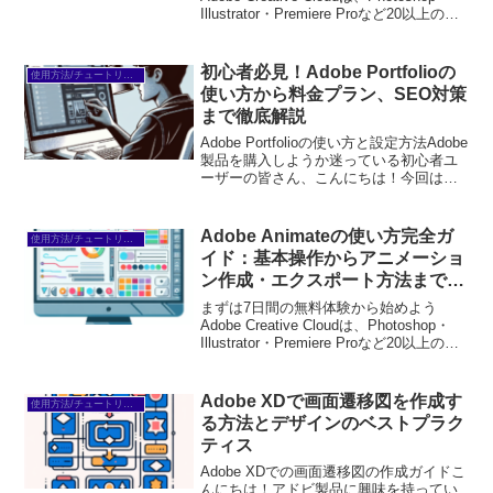
Illustrator・Premiere Proなど20以上のア
プリが使い放題。プロも使う本格ツール
を無料で試せます。無料で体験してみる
→※...
初心者必見！Adobe Portfolioの
使用方法/チュートリアル
使い方から料金プラン、SEO対策
まで徹底解説
Adobe Portfolioの使い方と設定方法Adobe
製品を購入しようか迷っている初心者ユ
ーザーの皆さん、こんにちは！今回は、
アドビ製品の中でも特に注目されている
「Adobe Portfolio」について、プロの目
線からその魅力と使い方...
Adobe Animateの使い方完全ガ
使用方法/チュートリアル
イド：基本操作からアニメーショ
ン作成・エクスポート方法まで徹
底解説！
まずは7日間の無料体験から始めよう
Adobe Creative Cloudは、Photoshop・
Illustrator・Premiere Proなど20以上のア
プリが使い放題。プロも使う本格ツール
を無料で試せます。無料で体験してみる
→※...
Adobe XDで画面遷移図を作成す
使用方法/チュートリアル
る方法とデザインのベストプラク
ティス
Adobe XDでの画面遷移図の作成ガイドこ
んにちは！アドビ製品に興味を持ってい