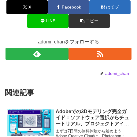
X
Facebook
はてブ
LINE
コピー
adomi_chanをフォローする
adomi_chan
関連記事
Adobeでの3Dモデリング完全ガ
使用方法/チュートリアル
イド：ソフトウェア選択からチュ
ートリアル、プロジェクトアイデ
アまで徹底解説
まずは7日間の無料体験から始めよう
Adobe Creative Cloudは、Photoshop・