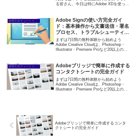
る皆さん、今日は特にAdobe XDを使った
画面遷移図の作成についてお話ししま
す。初心者でも簡単に使えるこのツール
を使って、効果的なデザインを実現する
Adobe Signの使い方完全ガイ
使用方法/チュートリアル
方法を一緒...
ド：基本操作から文書送信・署名
プロセス、トラブルシューティン
グまで徹底解説
まずは7日間の無料体験から始めよう
Adobe Creative Cloudは、Photoshop・
Illustrator・Premiere Proなど20以上のア
プリが使い放題。プロも使う本格ツール
を無料で試せます。無料で体験してみる
→※...
Adobeブリッジで簡単に作成する
使用方法/チュートリアル
コンタクトシートの完全ガイド
まずは7日間の無料体験から始めよう
Adobe Creative Cloudは、Photoshop・
Illustrator・Premiere Proなど20以上のア
プリが使い放題。プロも使う本格ツール
を無料で試せます。無料で体験してみる
→※...
Adobeブリッジで簡単に作成するコンタ
クトシートの完全ガイド