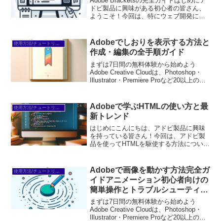
Adobe Bracketsの完全ガイドはじめにア
ドビ製品に興味がある初心者の皆さん、
ようこそ！今回は、特にウェブ開発に最
適なコードエディタ「Adobe Brackets」
について詳しく解説します。これからの
学びの旅をサポートするために、悩...
Adobeでしおりを表示する方法と
使用方法/チュートリアル
作成・編集の全手順ガイド
まずは7日間の無料体験から始めよう
Adobe Creative Cloudは、Photoshop・
Illustrator・Premiere Proなど20以上のア
プリが使い放題。プロも使う本格ツール
を無料で試せます。無料で体験してみる
→※...
Adobeで学ぶHTMLの使い方と最
使用方法/チュートリアル
新トレンド
はじめにこんにちは、アドビ製品に興味
を持っている皆さん！今回は、アドビ製
品を使ってHTMLを駆使する方法につい
て、初心者の方でもわかりやすく解説し
ていきます。アドビ製品は、ウェブデザ
インやアニメーション制作において非常
Adobeで画像を動かす方法完全ガ
使用方法/チュートリアル
に強力なツールです。こ...
イドアニメーション初心者向けの
簡単操作とトラブルシューティン
グ
まずは7日間の無料体験から始めよう
Adobe Creative Cloudは、Photoshop・
Illustrator・Premiere Proなど20以上のア