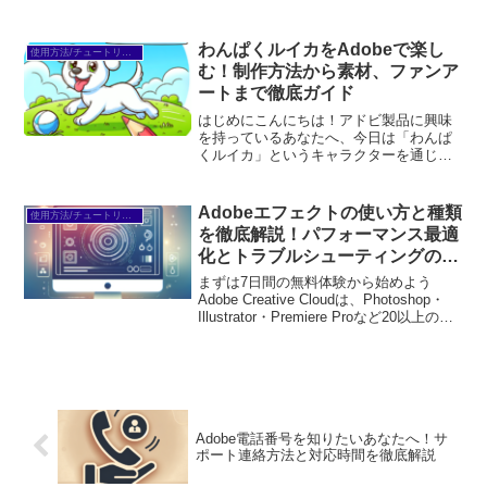
プリが使い放題。プロも使う本格ツール
を無料で試せます。無料で体験してみる
→※...
わんぱくルイカをAdobeで楽し
使用方法/チュートリアル
む！制作方法から素材、ファンア
ートまで徹底ガイド
はじめにこんにちは！アドビ製品に興味
を持っているあなたへ、今日は「わんぱ
くルイカ」というキャラクターを通じ
て、アドビソフトの魅力をお伝えしま
す。これからのクリエイティブな旅に役
立つ情報が盛りだくさんですので、ぜひ
Adobeエフェクトの使い方と種類
使用方法/チュートリアル
最後までお付き合いください！...
を徹底解説！パフォーマンス最適
化とトラブルシューティングのヒ
ントも満載
まずは7日間の無料体験から始めよう
Adobe Creative Cloudは、Photoshop・
Illustrator・Premiere Proなど20以上のア
プリが使い放題。プロも使う本格ツール
を無料で試せます。無料で体験してみる
→※...
Adobe電話番号を知りたいあなたへ！サ
ポート連絡方法と対応時間を徹底解説