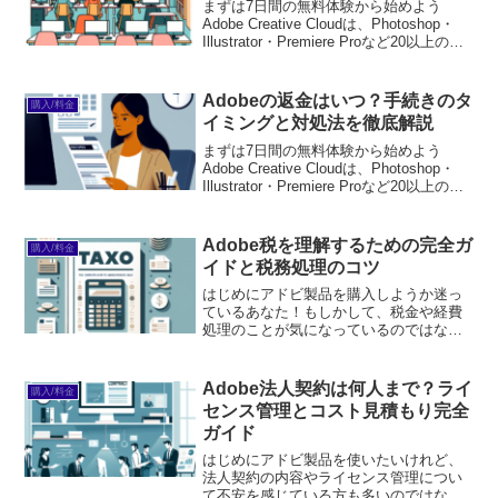
まずは7日間の無料体験から始めよう
Adobe Creative Cloudは、Photoshop・
Illustrator・Premiere Proなど20以上のア
プリが使い放題。プロも使う本格ツール
を無料で試せます。無料で体験してみる
→※...
Adobeの返金はいつ？手続きのタ
購入/料金
イミングと対処法を徹底解説
まずは7日間の無料体験から始めよう
Adobe Creative Cloudは、Photoshop・
Illustrator・Premiere Proなど20以上のア
プリが使い放題。プロも使う本格ツール
を無料で試せます。無料で体験してみる
→※...
Adobe税を理解するための完全ガ
購入/料金
イドと税務処理のコツ
はじめにアドビ製品を購入しようか迷っ
ているあなた！もしかして、税金や経費
処理のことが気になっているのではない
でしょうか？アドビのソフトウェアは非
常に便利で、クリエイティブな仕事をサ
ポートしてくれますが、税金の取り扱い
Adobe法人契約は何人まで？ライ
購入/料金
や申告方法については初心...
センス管理とコスト見積もり完全
ガイド
はじめにアドビ製品を使いたいけれど、
法人契約の内容やライセンス管理につい
て不安を感じている方も多いのではない