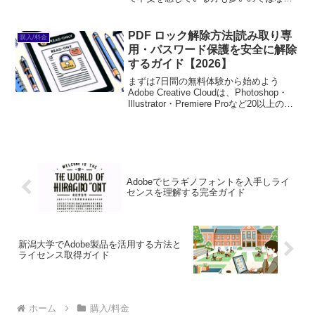
でしょうか？今回は、初心者の皆さんが
抱える悩みを解決するために、アドビ法
人契約の基本や管理方法、コスト見積も
PDF ロック解除方法|読み取り専
購入/料金
りのポイントを詳しく解説...
用・パスワード保護を安全に解除
するガイド【2026】
まずは7日間の無料体験から始めよう
Adobe Creative Cloudは、Photoshop・
Illustrator・Premiere Proなど20以上のア
プリが使い放題。プロも使う本格ツール
を無料で試せます。無料で体験してみる
→※...
Adobeでヒラギノフォントを入手しライ
センスを理解する完全ガイド
新潟大学でAdobe製品を活用する方法と
ライセンス取得ガイド
ホーム
購入/料金