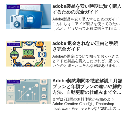
を無料で試せます。無料で体験してみる
→※...
adobe製品を安い時期に賢く購入
購入/料金
するための完全ガイド
Adobe製品を安く購入するためのガイド
こんにちは！アドビ製品を使ってみたい
けれど、どうやってお得に購入すればい
いのか迷っている初心者の皆さん。今回
は、アドビ製品を賢く購入するための情
報をお届けします。セール情報や割引プ
adobe 返金されない理由と手続
購入/料金
ラン、さらには競合製...
き完全ガイド
Adobeの返金について知っておくべきこ
とアドビ製品を購入したけれど、思って
いたのと違った…そんな経験ありません
か？初心者の方には特に、製品選びが難
しいこともありますよね。そんな時に知
っておきたいのが、返金制度です。ここ
Adobe契約期間を徹底解説！月額
購入/料金
では、アドビ製品の返...
プランと年額プランの違いや解約
方法、自動更新の仕組みまで全て
知ろう
まずは7日間の無料体験から始めよう
Adobe Creative Cloudは、Photoshop・
Illustrator・Premiere Proなど20以上のア
プリが使い放題。プロも使う本格ツール
を無料で試せます。無料で体験してみる
→※...