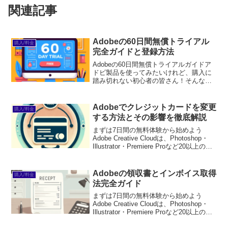
関連記事
Adobeの60日間無償トライアル
購入/料金
完全ガイドと登録方法
Adobeの60日間無償トライアルガイドア
ドビ製品を使ってみたいけれど、購入に
踏み切れない初心者の皆さん！そんなあ
なたにぴったりの情報をお届けします。
アドビの60日間無償トライアルを利用す
れば、気軽に製品を試すことができるん
Adobeでクレジットカードを変更
購入/料金
です。このガイド...
する方法とその影響を徹底解説
まずは7日間の無料体験から始めよう
Adobe Creative Cloudは、Photoshop・
Illustrator・Premiere Proなど20以上のア
プリが使い放題。プロも使う本格ツール
を無料で試せます。無料で体験してみる
→※...
Adobeの領収書とインボイス取得
購入/料金
法完全ガイド
まずは7日間の無料体験から始めよう
Adobe Creative Cloudは、Photoshop・
Illustrator・Premiere Proなど20以上のア
プリが使い放題。プロも使う本格ツール