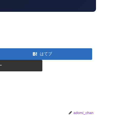
はてブ
ー
adomi_chan