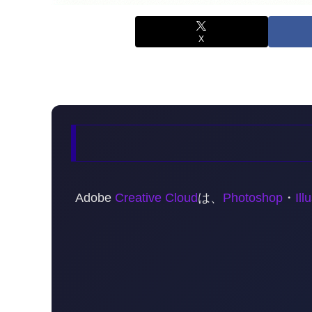
X
Adobe
Creative Cloud
は、
Photoshop
・
Ill