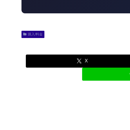
購入/料金
X