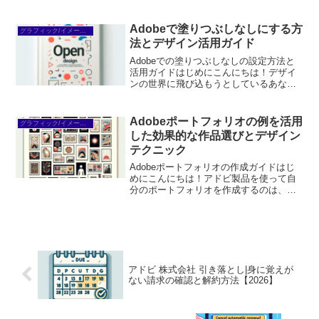
「游ゴシックフォント」に焦点を当てて
お話しします。フォントはデザインの基
本であり、正しいフォントを選ぶことで
Adobeで塗りつぶしなしにする方
グラフィック/イメージ編集
作品の印象が大きく変わり...
法とデザイン活用ガイド
Adobeでの塗りつぶしなしの設定方法と
活用ガイドはじめにこんにちは！デザイ
ンの世界に飛び込もうとしているあな
た、Adobe製品の購入を考えているので
すね。どのソフトを選ぶべきか、塗りつ
ぶしなしの設定方法はどうするのか、さ
Adobeポートフォリオの例を活用
グラフィック/イメージ編集
まざまな疑問が浮か...
した効果的な作品選びとデザイン
テクニック
Adobeポートフォリオの作成ガイドはじ
めにこんにちは！アドビ製品を使って自
分のポートフォリオを作成するのは、ク
リエイティブなキャリアの第一歩です。
初心者の方にとっては、どのツールを使
えば良いのか、どんな作品を載せるべき
か、悩むことも多いで...
アドビ 株式会社 引き落とし|身に覚えが
ない請求の確認と解約方法【2026】