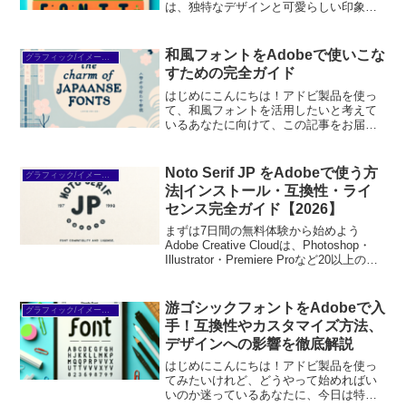
は、独特なデザインと可愛らしい印象を
持つフォントです。特に、クリエイティ
ブなプロジェクトや子ども向けのデザイ
ンに最適で、見る人の心をつかむ魅力が
和風フォントをAdobeで使いこな
グラフィック/イメージ編集
あります。初心者でも扱い...
すための完全ガイド
はじめにこんにちは！アドビ製品を使っ
て、和風フォントを活用したいと考えて
いるあなたに向けて、この記事をお届け
します。和風フォントは、日本の文化や
美しさを表現するのにぴったりなツール
です。初心者でも簡単に取り入れられる
Noto Serif JP をAdobeで使う方
グラフィック/イメージ編集
方法や、実際のデザイン例...
法|インストール・互換性・ライ
センス完全ガイド【2026】
まずは7日間の無料体験から始めよう
Adobe Creative Cloudは、Photoshop・
Illustrator・Premiere Proなど20以上のア
プリが使い放題。プロも使う本格ツール
を無料で試せます。無料で体験してみる
→※...
游ゴシックフォントをAdobeで入
グラフィック/イメージ編集
手！互換性やカスタマイズ方法、
デザインへの影響を徹底解説
はじめにこんにちは！アドビ製品を使っ
てみたいけれど、どうやって始めればい
いのか迷っているあなたに、今日は特に