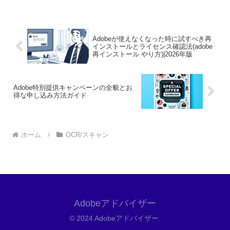
て詳しく解説します。Adobe Scanは、ス
マートフォンを使って簡単に高品質な
ス...
Adobeが使えなくなった時に試すべき再
インストールとライセンス確認法(adobe
再インストール やり方)|2026年版
Adobe特別提供キャンペーンの全貌とお
得な申し込み方法ガイド
ホーム
OCR/スキャン
Adobeアドバイザー
© 2024 Adobeアドバイザー.