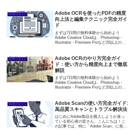
Adobe OCRを使ったPDFの精度
OCR/スキャン
向上法と編集テクニック完全ガイ
ド
まずは7日間の無料体験から始めよう
Adobe Creative Cloudは、Photoshop・
Illustrator・Premiere Proなど20以上のア
プリが使い放題。プロも使う本格ツール
を無料で試せます。無料で体験してみる
→※...
Adobe OCRのやり方完全ガイ
OCR/スキャン
ド：使い方から精度向上まで徹底
解説
まずは7日間の無料体験から始めよう
Adobe Creative Cloudは、Photoshop・
Illustrator・Premiere Proなど20以上のア
プリが使い放題。プロも使う本格ツール
を無料で試せます。無料で体験してみる
→※...
Adobe Scanの使い方完全ガイド:
OCR/スキャン
高品質スキャンとトラブル解決法
はじめにAdobe製品を購入しようか迷っ
ている初心者の皆さん、こんにちは！こ
の記事では、特に「Adobe Scan」に焦点
を当て、その使い方や便利な機能につい