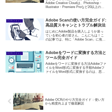
Adobe Creative Cloudは、Photoshop・
Illustrator・Premiere Proなど20以上のア
プリが使い放題。プロも使う本格ツール
を無料で試せます。無料で体験してみる
→※...
Adobe Scanの使い方完全ガイド:
OCR/スキャン
高品質スキャンとトラブル解決法
はじめにAdobe製品を購入しようか迷っ
ている初心者の皆さん、こんにちは！こ
の記事では、特に「Adobe Scan」に焦点
を当て、その使い方や便利な機能につい
て詳しく解説します。Adobe Scanは、ス
マートフォンを使って簡単に高品質な
Adobeをワードに変換する方法と
OCR/スキャン
ス...
ツール完全ガイド
Adobeをワードに変換する方法Adobeファ
イルをWord形式に変換する手順Adobeフ
ァイルをWord形式に変換するのは、思っ
たより簡単です！まずは、Adobe Acrobat
を開き、変換したいPDFファイルを選択
します。次に、「ファイ...
Adobe OCRのやり方完全ガイド：使い方
から精度向上まで徹底解説