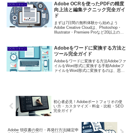
→※...
Adobe OCRを使ったPDFの精度
OCR/スキャン
向上法と編集テクニック完全ガイ
ド
まずは7日間の無料体験から始めよう
Adobe Creative Cloudは、Photoshop・
Illustrator・Premiere Proなど20以上のア
プリが使い放題。プロも使う本格ツール
を無料で試せます。無料で体験してみる
→※...
Adobeをワードに変換する方法と
OCR/スキャン
ツール完全ガイド
Adobeをワードに変換する方法Adobeファ
イルをWord形式に変換する手順Adobeフ
ァイルをWord形式に変換するのは、思っ
たより簡単です！まずは、Adobe Acrobat
を開き、変換したいPDFファイルを選択
します。次に、「ファイ...
初心者必見！Adobeポートフォリオの使
い方・カスタマイズ・料金・比較・SEO
完全ガイド
Adobe 領収書の発行・再発行方法|確定申