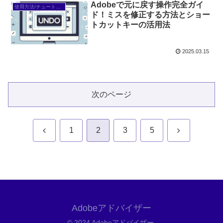
Adobeで元に戻す操作完全ガイ
使用方法/チュートリアル
ド！ミスを修正する方法とショー
トカットキーの活用法
2025.03.15
次のページ
前
次
1
2
3
5
へ
へ
Adobeアドバイザー
© 2024 Adobeアドバイザー.