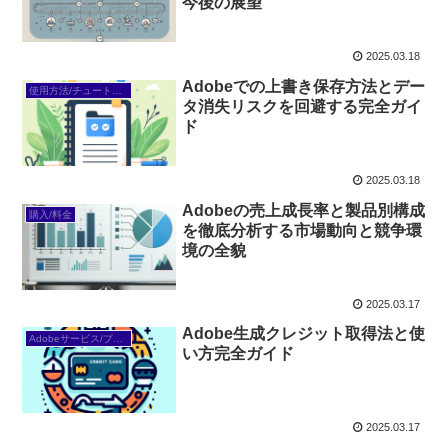
今後の展望
2025.03.18
Adobeでの上書き保存方法とデー
使用方法/チュートリアル
タ消失リスクを回避する完全ガイ
ド
2025.03.18
Adobeの売上成長率と製品別構成
購入/料金
を徹底分析する市場動向と競争環
境の全貌
2025.03.17
Adobe生成クレジット取得法と使
Adobeサービス/プラン
い方完全ガイド
2025.03.17