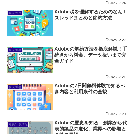
2025.03.24
Adobe税を理解するためのなんJ
購入/料金
スレッドまとめと節約方法
2025.03.22
Adobeの解約方法を徹底解説！手
購入/料金
続きから料金、データ扱いまで完
全ガイド
2025.03.21
Adobeの7日間無料体験で知るべ
購入/料金
き内容と利用条件の全貌
2025.03.20
Adobeの歴史を知る：創業から代
定義/一般情報
表的製品の進化、業界への影響と