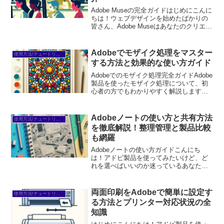
Adobe Museの完全ガイドはじめにこんに
ちは！ウェブデザインを始めたばかりの
皆さん、Adobe Museはあなたのクリエイ
ティブな夢を叶える強力なツールです。
しかし、購入を迷っている方も多いので
はないでしょうか？この記事では、
Adobeでモザイク処理をマスター
使用方法/チュートリアル
Adob...
する方法と効果的な使い方ガイド
Adobeでのモザイク処理完全ガイドAdobe
製品を使ったモザイク処理について、初
心者の方でもわかりやすく解説します！
モザイク処理は、プライバシーを守るた
めや著作権を考慮するために非常に重要
な技術です。この記事では、Adobe
Adobeノートの使い方と共有方法
使用方法/チュートリアル
Photos...
を徹底解説！整理管理と製品比較
も網羅
Adobeノートの使い方ガイドこんにち
は！アドビ製品を使ってみたいけど、ど
れを選べばいいのか迷っているあなた
へ。この記事では、アドビのノート機能
を活用する方法や、製品の選び方につい
て詳しく解説します。初心者でも簡単に
両面印刷をAdobeで簡単に設定す
使用方法/チュートリアル
使える情報をお届けします...
る方法とプリンター対応状況の全
知識