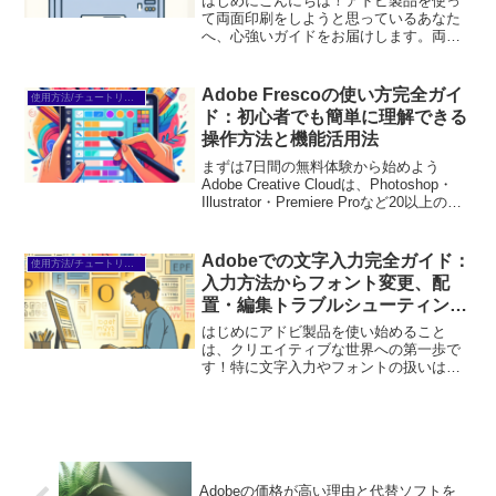
はじめにこんにちは！アドビ製品を使っ
て両面印刷をしようと思っているあなた
へ、心強いガイドをお届けします。両面
印刷は、効率的でエコな印刷方法です
が、初心者の方には少しハードルが高く
感じられるかもしれません。この記事で
Adobe Frescoの使い方完全ガイ
使用方法/チュートリアル
は、両面印刷の基礎知識から...
ド：初心者でも簡単に理解できる
操作方法と機能活用法
まずは7日間の無料体験から始めよう
Adobe Creative Cloudは、Photoshop・
Illustrator・Premiere Proなど20以上のア
プリが使い放題。プロも使う本格ツール
を無料で試せます。無料で体験してみる
→※...
Adobeでの文字入力完全ガイド：
使用方法/チュートリアル
入力方法からフォント変更、配
置・編集トラブルシューティング
まで
はじめにアドビ製品を使い始めること
は、クリエイティブな世界への第一歩で
す！特に文字入力やフォントの扱いは、
デザインの基礎を成す重要な要素です。
この記事では、初心者の皆さんが抱える
悩みを解決しながら、アドビ製品での文
字入力方法やフォントの選び...
Adobeの価格が高い理由と代替ソフトを