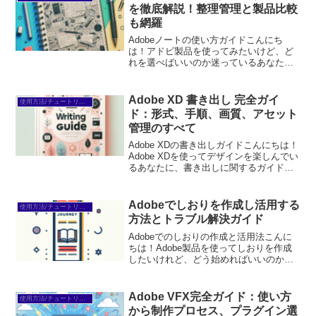
を徹底解説！整理管理と製品比較
も網羅
Adobeノートの使い方ガイドこんにち
は！アドビ製品を使ってみたいけど、ど
れを選べばいいのか迷っているあなた
へ。この記事では、アドビのノート機能
を活用する方法や、製品の選び方につい
て詳しく解説します。初心者でも簡単に
Adobe XD 書き出し 完全ガイ
使用方法/チュートリアル
使える情報をお届けします...
ド：形式、手順、画質、アセット
管理のすべて
Adobe XDの書き出しガイドこんにちは！
Adobe XDを使ってデザインを楽しんでい
るあなたに、書き出しに関するガイドを
お届けします。書き出しはデザインを実
際に形にする大切なステップですが、初
心者の方には少し難しく感じることもあ
Adobeでしおりを作成し活用する
使用方法/チュートリアル
るかもし...
方法とトラブル解決ガイド
Adobeでのしおりの作成と活用法こんに
ちは！Adobe製品を使ってしおりを作成
したいけれど、どう始めればいいのか迷
っているあなたへ。この記事では、
Adobeを活用してしおりを作成し、効率
的に活用する方法をプロの目線からご紹
Adobe VFX完全ガイド：使い方
使用方法/チュートリアル
介します。初心者...
から制作プロセス、プラグイン選