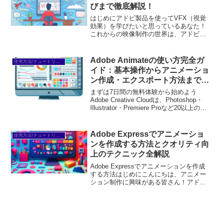
びまで徹底解説！
はじめにアドビ製品を使ってVFX（視覚
効果）を学びたいと思っているあなた！
これからの映像制作の世界は、アドビの
ツールなしでは語れません。初心者でも
安心して使える機能が揃っているので、
ぜひ一緒にその魅力を探っていきましょ
Adobe Animateの使い方完全ガ
使用方法/チュートリアル
う！Adobe VFX...
イド：基本操作からアニメーショ
ン作成・エクスポート方法まで徹
底解説！
まずは7日間の無料体験から始めよう
Adobe Creative Cloudは、Photoshop・
Illustrator・Premiere Proなど20以上のア
プリが使い放題。プロも使う本格ツール
を無料で試せます。無料で体験してみる
→※...
Adobe Expressでアニメーショ
使用方法/チュートリアル
ンを作成する方法とクオリティ向
上のテクニック全解説
Adobe Expressでアニメーションを作成
する方法はじめにこんにちは、アニメー
ション制作に興味がある皆さん！アドビ
製品は、初心者からプロまで幅広いユー
ザーに愛されているツールです。特に、
Adobe Expressは、シンプルで使いや
す...