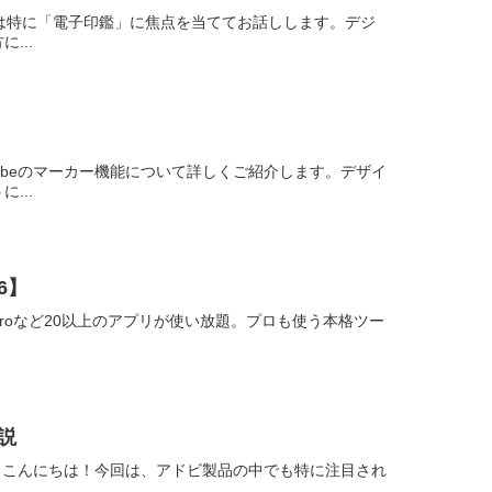
今日は特に「電子印鑑」に焦点を当ててお話しします。デジ
...
obeのマーカー機能について詳しくご紹介します。デザイ
...
6】
remiere Proなど20以上のアプリが使い放題。プロも使う本格ツー
解説
皆さん、こんにちは！今回は、アドビ製品の中でも特に注目され