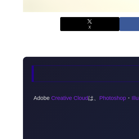
X
Adobe
Creative Cloud
は、
Photoshop
・
Ill