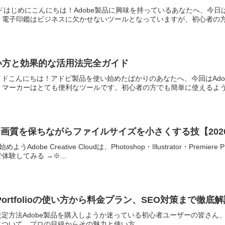
ガイドはじめにこんにちは！Adobe製品に興味を持っているあなたへ、
電子印鑑はビジネスに欠かせないツールとなっていますが、初心者の方に
使い方と効果的な活用法完全ガイド
ガイドこんにちは！アドビ製品を使い始めたばかりのあなたへ、今回はAd
マーカーはとても便利なツールです。初心者の方でも簡単に使えるように
縮方法|画質を保ちながらファイルサイズを小さくする技【202
Adobe Creative Cloudは、Photoshop・Illustrator・P
験してみる →※...
Portfolioの使い方から料金プラン、SEO対策まで徹底
oの使い方と設定方法Adobe製品を購入しようか迷っている初心者ユーザーの
lio」について、プロの目線からその魅力と使い方...