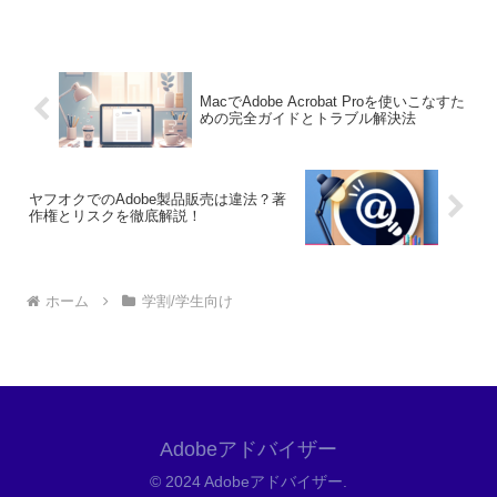
教職員の方々にとって、アドビ製品をお
得に利用するための情報をお届けします
ので、ぜひ参考に...
MacでAdobe Acrobat Proを使いこなすた
めの完全ガイドとトラブル解決法
ヤフオクでのAdobe製品販売は違法？著
作権とリスクを徹底解説！
ホーム
学割/学生向け
Adobeアドバイザー
© 2024 Adobeアドバイザー.