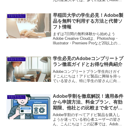
製品が活用されています。デザインや映
像制作、Web開発など、さまざまな分野
でその機能を活かし、学生たちの創造力
早稲田大学の学生必見！Adobe製
学割/学生向け
を引き出し...
品を無料で利用する方法と代替ソ
フト情報
まずは7日間の無料体験から始めよう
Adobe Creative Cloudは、Photoshop・
Illustrator・Premiere Proなど20以上のア
プリが使い放題。プロも使う本格ツール
を無料で試せます。無料で体験してみる
→※...
学生必見のAdobeコンプリートプ
学割/学生向け
ラン徹底ガイドとお得な特典紹介
Adobeコンプリートプラン学生向けガイ
ドこんにちは！アドビ製品に興味を持っ
ている皆さん、特に学生の皆さんに向け
て、Adobeコンプリートプランの魅力や
使い方をわかりやすくお伝えします。ア
ドビ製品はクリエイティブな作業をサポ
Adobe学割を徹底解説！適用条件
学割/学生向け
ートするための強...
から申請方法、料金プラン、有効
期限、他社との比較まで全てがわ
かる
Adobe学割のすべてアドビ製品を購入し
ようか迷っている初心者ユーザーの皆さ
ん、こんにちは！この記事では、Adobe
学割について詳しく解説します。学生や