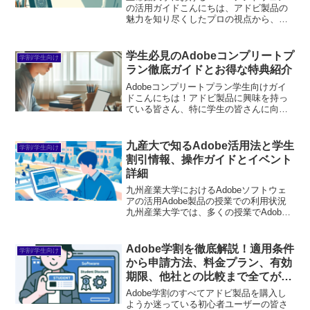
の活用ガイドこんにちは、アドビ製品の
魅力を知り尽くしたプロの視点から、立
命館大学でのAdobeソフトウェア活用ガ
イドをお届けします！初めてAdobe製品
を使う方や、購入を迷っている方に向け
学生必見のAdobeコンプリートプ
学割/学生向け
て、具体的な...
ラン徹底ガイドとお得な特典紹介
Adobeコンプリートプラン学生向けガイ
ドこんにちは！アドビ製品に興味を持っ
ている皆さん、特に学生の皆さんに向け
て、Adobeコンプリートプランの魅力や
使い方をわかりやすくお伝えします。ア
ドビ製品はクリエイティブな作業をサポ
九産大で知るAdobe活用法と学生
学割/学生向け
ートするための強...
割引情報、操作ガイドとイベント
詳細
九州産業大学におけるAdobeソフトウェ
アの活用Adobe製品の授業での利用状況
九州産業大学では、多くの授業でAdobe
製品が活用されています。デザインや映
像制作、Web開発など、さまざまな分野
でその機能を活かし、学生たちの創造力
Adobe学割を徹底解説！適用条件
学割/学生向け
を引き出し...
から申請方法、料金プラン、有効
期限、他社との比較まで全てがわ
かる
Adobe学割のすべてアドビ製品を購入し
ようか迷っている初心者ユーザーの皆さ