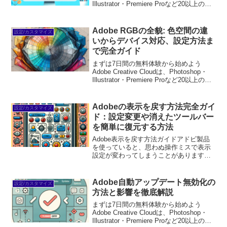
Illustrator・Premiere Proなど20以上のア
プリが使い放題。プロも使う本格ツール
を無料で試せます。無料で体験してみる
→※...
Adobe RGBの全貌: 色空間の違
設定/カスタマイズ
いからデバイス対応、設定方法ま
で完全ガイド
まずは7日間の無料体験から始めよう
Adobe Creative Cloudは、Photoshop・
Illustrator・Premiere Proなど20以上のア
プリが使い放題。プロも使う本格ツール
を無料で試せます。無料で体験してみる
→※...
Adobeの表示を戻す方法完全ガイ
設定/カスタマイズ
ド：設定変更や消えたツールバー
を簡単に復元する方法
Adobe表示を戻す方法ガイドアドビ製品
を使っていると、思わぬ操作ミスで表示
設定が変わってしまうことがありますよ
ね。特に初心者の方には、そのようなト
ラブルがストレスになることも多いは
ず。この記事では、表示設定を元に戻す
Adobe自動アップデート無効化の
設定/カスタマイズ
ための方法を、プロの目...
方法と影響を徹底解説
まずは7日間の無料体験から始めよう
Adobe Creative Cloudは、Photoshop・
Illustrator・Premiere Proなど20以上のア