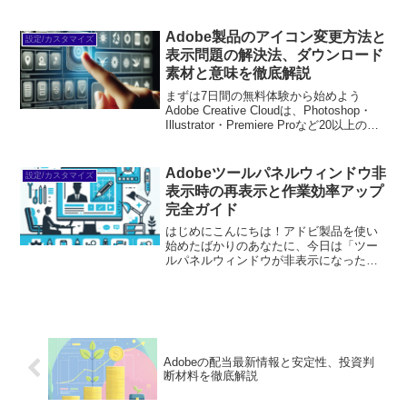
プリが使い放題。プロも使う本格ツール
を無料で試せます。無料で体験してみる
→※...
Adobe製品のアイコン変更方法と
設定/カスタマイズ
表示問題の解決法、ダウンロード
素材と意味を徹底解説
まずは7日間の無料体験から始めよう
Adobe Creative Cloudは、Photoshop・
Illustrator・Premiere Proなど20以上のア
プリが使い放題。プロも使う本格ツール
を無料で試せます。無料で体験してみる
→※...
Adobeツールパネルウィンドウ非
設定/カスタマイズ
表示時の再表示と作業効率アップ
完全ガイド
はじめにこんにちは！アドビ製品を使い
始めたばかりのあなたに、今日は「ツー
ルパネルウィンドウが非表示になった場
合の対処法」についてお話しします。初
めてのアドビソフトを使うと、時にはツ
ールパネルが突然見えなくなって焦るこ
ともありますよね。でも大...
Adobeの配当最新情報と安定性、投資判
断材料を徹底解説