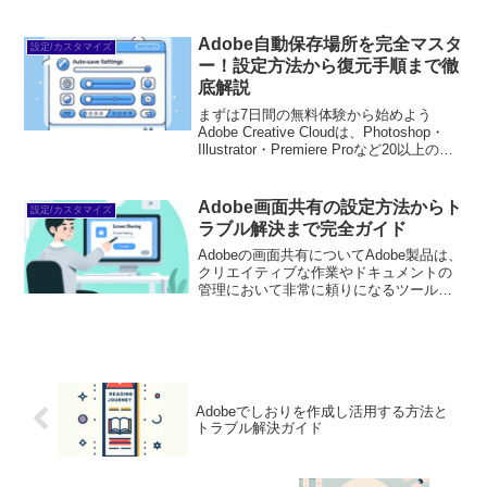
うこと、ありませんか？特に初心者の方
は、どこから手をつければいいのか分か
らず、悩んでしまうことも多いでしょ
Adobe自動保存場所を完全マスタ
設定/カスタマイズ
う。そんなあなたの...
ー！設定方法から復元手順まで徹
底解説
まずは7日間の無料体験から始めよう
Adobe Creative Cloudは、Photoshop・
Illustrator・Premiere Proなど20以上のア
プリが使い放題。プロも使う本格ツール
を無料で試せます。無料で体験してみる
→※...
Adobe画面共有の設定方法からト
設定/カスタマイズ
ラブル解決まで完全ガイド
Adobeの画面共有についてAdobe製品は、
クリエイティブな作業やドキュメントの
管理において非常に頼りになるツールで
す。しかし、初心者にとっては、特に画
面共有の設定や使い方について戸惑うこ
とがあるかもしれません。この記事で
は、Adobeの...
Adobeでしおりを作成し活用する方法と
トラブル解決ガイド