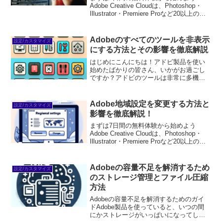
Adobe Creative Cloudは、Photoshop・
Illustrator・Premiere Proなど20以上のア
プリが使い放題。プロも使う本格ツール
を無料で試せます。無料で体験してみる
→※...
Adobeのすべてのツールを非表示
設定/カスタマイズ
にする方法とその影響を徹底解説
はじめにこんにちは！アドビ製品を使い
始めたばかりの皆さん、いかがお過ごし
ですか？アドビのツールは非常に多機能
で、初心者の方には少し圧倒されるかも
しれません。しかし、ツールの非表示設
定を活用することで、作業が格段にしや
Adobe地域設定を変更する方法と
設定/カスタマイズ
すくなることをご存知でし...
影響を徹底解説！
まずは7日間の無料体験から始めよう
Adobe Creative Cloudは、Photoshop・
Illustrator・Premiere Proなど20以上のア
プリが使い放題。プロも使う本格ツール
を無料で試せます。無料で体験してみる
→※...
Adobeの容量不足を解消するため
設定/カスタマイズ
のストレージ管理とファイル圧縮
方法
Adobeの容量不足を解消するためのガイ
ドAdobe製品を使っていると、いつの間
にかストレージがいっぱいになってしま