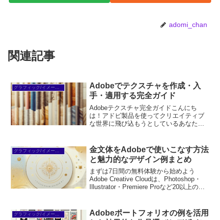
adomi_chan
関連記事
Adobeでテクスチャを作成・入
グラフィック/イメージ編集
手・適用する完全ガイド
Adobeテクスチャ完全ガイドこんにち
は！アドビ製品を使ってクリエイティブ
な世界に飛び込もうとしているあなた
に、テクスチャの魅力をお届けします。
テクスチャは、デザインに深みや質感を
与える重要な要素です。この記事では、
金文体をAdobeで使いこなす方法
グラフィック/イメージ編集
初心者でもわかりやすいよ...
と魅力的なデザイン例まとめ
まずは7日間の無料体験から始めよう
Adobe Creative Cloudは、Photoshop・
Illustrator・Premiere Proなど20以上のア
プリが使い放題。プロも使う本格ツール
を無料で試せます。無料で体験してみる
→※...
Adobeポートフォリオの例を活用
グラフィック/イメージ編集