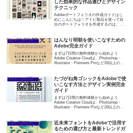
した効果的な作品選びとデザイン
テクニック
Adobeポートフォリオの作成ガイドはじ
めにこんにちは！アドビ製品を使って自
分のポートフォリオを作成するのは、ク
リエイティブなキャリアの第一歩です。
初心者の方にとっては、どのツールを使
えば良いのか、どんな作品を載せるべき
はんなり明朝を使いこなすための
グラフィック/イメージ編集
か、悩むことも多いで...
Adobe完全ガイド
まずは7日間の無料体験から始めよう
Adobe Creative Cloudは、Photoshop・
Illustrator・Premiere Proなど20以上のア
プリが使い放題。プロも使う本格ツール
を無料で試せます。無料で体験してみる
→※...
たづがね角ゴシックをAdobeで使
グラフィック/イメージ編集
いこなす方法とデザイン実例完全
ガイド
まずは7日間の無料体験から始めよう
Adobe Creative Cloudは、Photoshop・
Illustrator・Premiere Proなど20以上のア
プリが使い放題。プロも使う本格ツール
を無料で試せます。無料で体験してみる
→※...
近未来フォントをAdobeで活用す
グラフィック/イメージ編集
るための選び方と最新トレンドガ