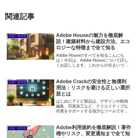
関連記事
Adobe Houseの魅力を徹底解
定義/一般情報
説！建築材料から建設方法、エコ
ロジーな特徴まで全て知る
Adobe Houseのすべてを知るこんにち
は！今日は、Adobe Houseについて詳し
くお話しします。これからの住まいづく
りに興味がある方、特に初心者の方々に
向けて、Adobe Houseの魅力や特性、建
設方法までを楽しく解説します。さ...
Adobe Crackの安全性と無償利
定義/一般情報
用法：リスクを避ける正しい選択
肢とは
はじめにアドビ製品は、デザインや動画
編集、写真加工など、クリエイティブな
作業をサポートする強力なツールです。
しかし、初心者の方にとっては、どの製
品を選ぶべきか、または購入する価値が
あるのか悩むことも多いでしょう。この
Adobe利用規約を徹底解説！著作
定義/一般情報
記事では、アドビ製品を使...
権やリスク、変更通知まで全て知