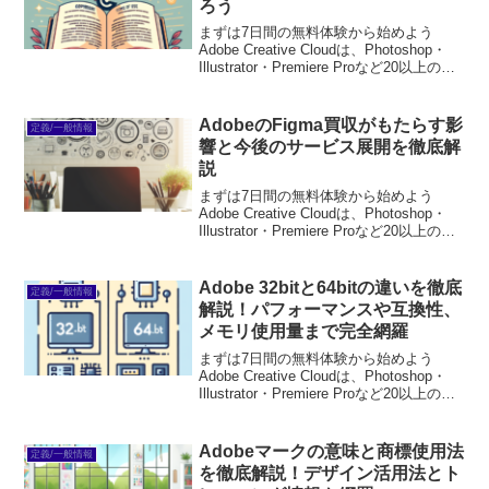
ろう
まずは7日間の無料体験から始めよう
Adobe Creative Cloudは、Photoshop・
Illustrator・Premiere Proなど20以上のア
プリが使い放題。プロも使う本格ツール
を無料で試せます。無料で体験してみる
→※...
AdobeのFigma買収がもたらす影
定義/一般情報
響と今後のサービス展開を徹底解
説
まずは7日間の無料体験から始めよう
Adobe Creative Cloudは、Photoshop・
Illustrator・Premiere Proなど20以上のア
プリが使い放題。プロも使う本格ツール
を無料で試せます。無料で体験してみる
→※...
Adobe 32bitと64bitの違いを徹底
定義/一般情報
解説！パフォーマンスや互換性、
メモリ使用量まで完全網羅
まずは7日間の無料体験から始めよう
Adobe Creative Cloudは、Photoshop・
Illustrator・Premiere Proなど20以上のア
プリが使い放題。プロも使う本格ツール
を無料で試せます。無料で体験してみる
→※...
Adobeマークの意味と商標使用法
定義/一般情報
を徹底解説！デザイン活用法とト