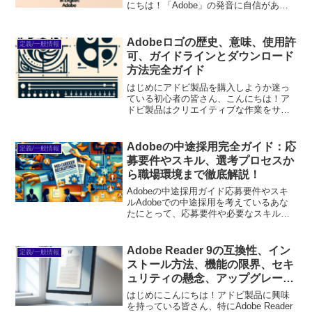
にちは！「Adobe」の発音に自信があり
ますか？実は、正しい発音を知ること
で、製品の理解やコミュニケーションが
スムーズになるんです。ここでは、英語
Adobeロゴの歴史、意味、使用許
定義/一般情報
圏での「Adobe...
可、ガイドラインとダウンロード
方法完全ガイド
はじめにアドビ製品を購入しようか迷っ
ている初心者の皆さん、こんにちは！ア
ドビ製品はクリエイティブな作業をサポ
ートするための強力なツールですが、そ
の多機能さに圧倒されることもあるかも
しれません。この記事では、アドビ製品
Adobeの中途採用完全ガイド：応
定義/一般情報
を使いこなすための基本情...
募要件やスキル、選考プロセスか
ら職場環境まで徹底解説！
Adobeの中途採用ガイド応募要件やスキ
ルAdobeでの中途採用を考えているあな
たにとって、応募要件や必要なスキルは
非常に重要なポイントです。まずは、ど
のようなスキルセットが求められるのか
を理解することで、自分の強みを活かせ
Adobe Reader 9の互換性、イン
定義/一般情報
る職種を見つける...
ストール方法、機能の限界、セキ
ュリティの懸念、アップグレード
の必要性を徹底解説！
はじめにこんにちは！アドビ製品に興味
を持っている皆さん、特にAdobe Reader