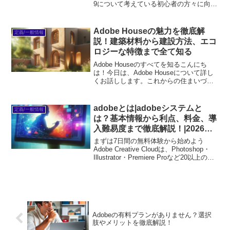
9について考えている初心者の方々に向け
て、この記事をお届けします。Adobe
ReaderはPDFファイルを閲覧するための
非常に便利なツールですが、古いバ...
Adobe Houseの魅力を徹底解
定義/一般情報
説！建築材料から建設方法、エコ
ロジーな特徴まで全て知る
Adobe Houseのすべてを知るこんにち
は！今日は、Adobe Houseについて詳し
くお話しします。これからの住まいづく
りに興味がある方、特に初心者の方々に
向けて、Adobe Houseの魅力や特性、建
設方法までを楽しく解説します。さ...
adobeとは|adobeシステムと
定義/一般情報
は？基本情報から利点、料金、導
入難易度まで徹底解説！|2026年
版
まずは7日間の無料体験から始めよう
Adobe Creative Cloudは、Photoshop・
Illustrator・Premiere Proなど20以上のア
プリが使い放題。プロも使う本格ツール
を無料で試せます。無料で体験してみる
→※...
Adobeの有料プランがありません？選択
肢やメリットを徹底解説！