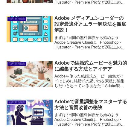
Illustrator・Premiere Proなど20以上のア
プリが使い放題。プロも使う本格ツール
を無料で試せます。無料で体験してみる
→※...
Adobe メディアエンコーダーの
音声/動画編集
設定最適化とエラー解決法を徹底
解説！
まずは7日間の無料体験から始めよう
Adobe Creative Cloudは、Photoshop・
Illustrator・Premiere Proなど20以上のア
プリが使い放題。プロも使う本格ツール
を無料で試せます。無料で体験してみる
→※...
Adobeで結婚式ムービーを魅力的
音声/動画編集
に編集する方法とアイデア
Adobeを使った結婚式ムービー編集ガイ
ドはじめに結婚式の思い出を素敵に編集
したいと思っているあなた！Adobe製品
を使えば、プロ顔負けのムービーが簡単
に作れます。でも、どのソフトを選べば
いいのか、使い方はどうするのか、悩ん
Adobeで音量調整をマスターする
音声/動画編集
でいる方も多いで...
方法と音質改善の秘訣
まずは7日間の無料体験から始めよう
Adobe Creative Cloudは、Photoshop・
Illustrator・Premiere Proなど20以上のア
プリが使い放題。プロも使う本格ツール
を無料で試せます。無料で体験してみる