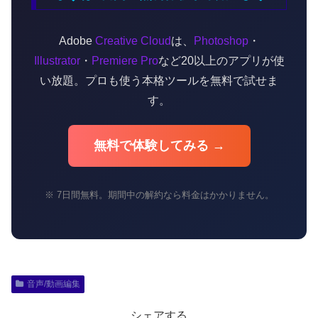
Adobe
Creative Cloud
は、
Photoshop
・
Illustrator
・
Premiere Pro
など20以上のアプリが使
い放題。プロも使う本格ツールを無料で試せま
す。
無料で体験してみる →
※ 7日間無料。期間中の解約なら料金はかかりません。
音声/動画編集
シェアする