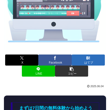
X
Facebook
はてブ
LINE
コピー
2025.06.04
まずは7日間の無料体験から始めよう