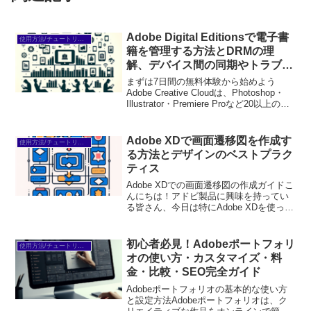
Adobe Digital Editionsで電子書
使用方法/チュートリアル
籍を管理する方法とDRMの理
解、デバイス間の同期やトラブル
シューティングの解決策
まずは7日間の無料体験から始めよう
Adobe Creative Cloudは、Photoshop・
Illustrator・Premiere Proなど20以上のア
プリが使い放題。プロも使う本格ツール
を無料で試せます。無料で体験してみる
→※...
Adobe XDで画面遷移図を作成す
使用方法/チュートリアル
る方法とデザインのベストプラク
ティス
Adobe XDでの画面遷移図の作成ガイドこ
んにちは！アドビ製品に興味を持ってい
る皆さん、今日は特にAdobe XDを使った
画面遷移図の作成についてお話ししま
す。初心者でも簡単に使えるこのツール
を使って、効果的なデザインを実現する
初心者必見！Adobeポートフォリ
使用方法/チュートリアル
方法を一緒...
オの使い方・カスタマイズ・料
金・比較・SEO完全ガイド
Adobeポートフォリオの基本的な使い方
と設定方法Adobeポートフォリオは、ク