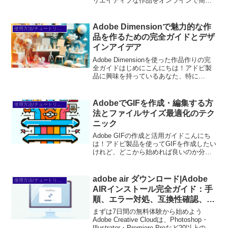
リエイティブな作品をオンラインで簡単
に公開できるツールです。初心者でも簡
単に使い始められるように、基本的な使
い方と設定方法を詳しく解説します。
Adobe Dimensionで魅力的な作
使用方法/チュートリアル
Adobeポートフ...
品を作るための完全ガイドとデザ
インアイデア
Adobe Dimensionを使った作品作りの完
全ガイドはじめにこんにちは！アドビ製
品に興味を持っているあなた、特に
Adobe Dimensionを使った作品作りにワ
クワクしていることでしょう。初心者の
方々がこの素晴らしいツールを使いこ
AdobeでGIFを作成・編集する方
使用方法/チュートリアル
な...
法とファイルサイズ最適化のテク
ニック
Adobe GIFの作成と活用ガイドこんにち
は！アドビ製品を使ってGIFを作成したい
けれど、どこから始めれば良いのか分か
らないという初心者のあなたへ、プロの
目線からお届けするGIF作成ガイドです。
GIFは、楽しいアニメーションや情報を手
adobe air ダウンロード|Adobe
使用方法/チュートリアル
軽に...
AIRインストール完全ガイド：手
順、エラー対処、互換性確認、設
定、セキュリティ…
まずは7日間の無料体験から始めよう
Adobe Creative Cloudは、Photoshop・
Illustrator・Premiere Proなど20以上のア