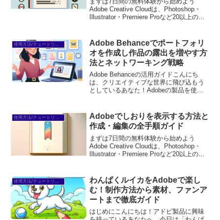
まずは7日間の無料体験から始めよう
Adobe Creative Cloudは、Photoshop・
Illustrator・Premiere Proなど20以上のア
プリが使い放題。プロも使う本格ツール
を無料で試せます。無料で体験してみる
→※...
Adobe Behanceでポートフォリ
使用方法/チュートリアル
オを作成し作品の露出を増やす方
法とネットワーキング戦略
Adobe Behanceの活用ガイドこんにち
は、クリエイティブな世界に飛び込もう
としているあなた！Adobeの製品を使っ
て、あなたの作品を世界に広めたいと思
っているなら、Behanceはその最適なプ
ラットフォームです。この記事では、
Adobeでしおりを表示する方法と
使用方法/チュートリアル
Beh...
作成・編集の全手順ガイド
まずは7日間の無料体験から始めよう
Adobe Creative Cloudは、Photoshop・
Illustrator・Premiere Proなど20以上のア
プリが使い放題。プロも使う本格ツール
を無料で試せます。無料で体験してみる
→※...
わんぱくルイカをAdobeで楽し
使用方法/チュートリアル
む！制作方法から素材、ファンア
ートまで徹底ガイド
はじめにこんにちは！アドビ製品に興味
を持っているあなたへ、今日は「わんぱ