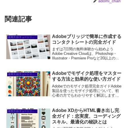
adomi_chan
関連記事
Adobeブリッジで簡単に作成する
使用方法/チュートリアル
コンタクトシートの完全ガイド
まずは7日間の無料体験から始めよう
Adobe Creative Cloudは、Photoshop・
Illustrator・Premiere Proなど20以上のア
プリが使い放題。プロも使う本格ツール
を無料で試せます。無料で体験してみる
→※...
Adobeでモザイク処理をマスター
使用方法/チュートリアル
する方法と効果的な使い方ガイド
Adobeでのモザイク処理完全ガイドAdobe
製品を使ったモザイク処理について、初
心者の方でもわかりやすく解説します！
モザイク処理は、プライバシーを守るた
めや著作権を考慮するために非常に重要
な技術です。この記事では、Adobe
Adobe XDからHTML書き出し完
使用方法/チュートリアル
Photos...
全ガイド：忠実度、コーディング
スキル、最適化の秘訣とは