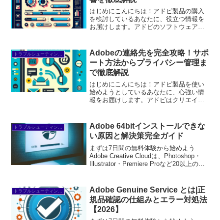
はじめにこんにちは！アドビ製品の購入
を検討しているあなたに、役立つ情報を
お届けします。アドビのソフトウェアは
クリエイティブな作業をサポートする素
晴らしいツールですが、自動更新の設定
について悩む方も多いのではないでしょ
Adobeの連絡先を完全攻略！サポ
トラブルシューティング/FAQ
うか？この記事では、自動...
ート方法からプライバシー管理ま
で徹底解説
はじめにこんにちは！アドビ製品を使い
始めようとしているあなたに、心強い情
報をお届けします。アドビはクリエイテ
ィブな作業をサポートする素晴らしいツ
ールを提供していますが、そのサポート
体制については意外と知られていないこ
Adobe 64bitインストールできな
トラブルシューティング/FAQ
とが多いです。この記事で...
い原因と解決策完全ガイド
まずは7日間の無料体験から始めよう
Adobe Creative Cloudは、Photoshop・
Illustrator・Premiere Proなど20以上のア
プリが使い放題。プロも使う本格ツール
を無料で試せます。無料で体験してみる
→※...
Adobe Genuine Service とは|正
トラブルシューティング/FAQ
規品確認の仕組みとエラー対処法
【2026】