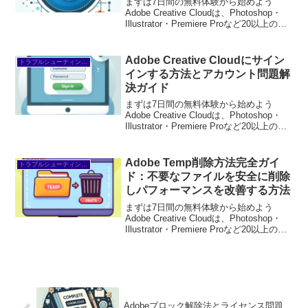
まずは7日間の無料体験から始めよう
Adobe Creative Cloudは、Photoshop・
Illustrator・Premiere Proなど20以上のア
プリが使い放題。プロも使う本格ツール
を無料で試せます。無料で体験してみる
→※...
Adobe Creative Cloudにサイン
トラブルシューティング/FAQ
インする方法とアカウント問題解
決ガイド
まずは7日間の無料体験から始めよう
Adobe Creative Cloudは、Photoshop・
Illustrator・Premiere Proなど20以上のア
プリが使い放題。プロも使う本格ツール
を無料で試せます。無料で体験してみる
→※...
Adobe Temp削除方法完全ガイ
トラブルシューティング/FAQ
ド：不要なファイルを安全に削除
しパフォーマンスを改善する方法
まずは7日間の無料体験から始めよう
Adobe Creative Cloudは、Photoshop・
Illustrator・Premiere Proなど20以上のア
プリが使い放題。プロも使う本格ツール
を無料で試せます。無料で体験してみる
→※...
Adobeブロック解除法とライセンス問題