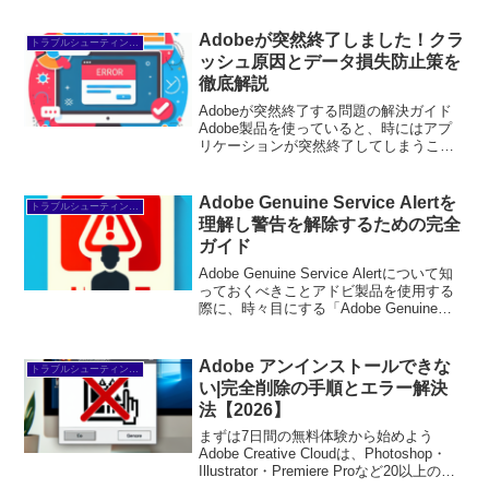
を無料で試せます。無料で体験してみる
→※...
Adobeが突然終了しました！クラ
トラブルシューティング/FAQ
ッシュ原因とデータ損失防止策を
徹底解説
Adobeが突然終了する問題の解決ガイド
Adobe製品を使っていると、時にはアプ
リケーションが突然終了してしまうこと
がありますよね。そんな時、焦ってしま
うのは当然です。しかし、心配しないで
ください！この記事では、初心者ユーザ
Adobe Genuine Service Alertを
トラブルシューティング/FAQ
ーの皆さんが抱え...
理解し警告を解除するための完全
ガイド
Adobe Genuine Service Alertについて知
っておくべきことアドビ製品を使用する
際に、時々目にする「Adobe Genuine
Service Alert」というメッセージ。これ
が表示されると、初心者ユーザーの方は
不安に...
Adobe アンインストールできな
トラブルシューティング/FAQ
い|完全削除の手順とエラー解決
法【2026】
まずは7日間の無料体験から始めよう
Adobe Creative Cloudは、Photoshop・
Illustrator・Premiere Proなど20以上のア
プリが使い放題。プロも使う本格ツール