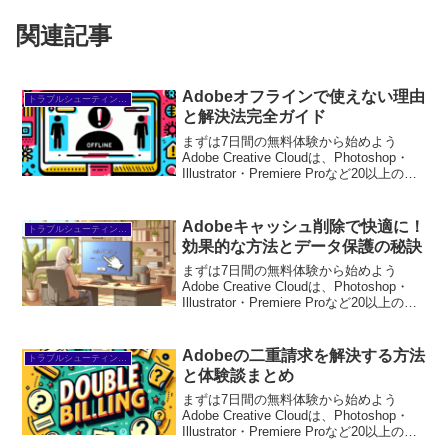
関連記事
Adobeオフラインで使えない理由
トラブルシューティング/FAQ
と解決法完全ガイド
まずは7日間の無料体験から始めよう
Adobe Creative Cloudは、Photoshop・
Illustrator・Premiere Proなど20以上のア
プリが使い放題。プロも使う本格ツール
を無料で試せます。無料で体験してみる
→※...
Adobeキャッシュ削除で快適に！
トラブルシューティング/FAQ
効果的な方法とデータ保護の秘訣
まずは7日間の無料体験から始めよう
Adobe Creative Cloudは、Photoshop・
Illustrator・Premiere Proなど20以上のア
プリが使い放題。プロも使う本格ツール
を無料で試せます。無料で体験してみる
→※...
Adobeの二重請求を解決する方法
トラブルシューティング/FAQ
と体験談まとめ
まずは7日間の無料体験から始めよう
Adobe Creative Cloudは、Photoshop・
Illustrator・Premiere Proなど20以上のア
プリが使い放題。プロも使う本格ツール