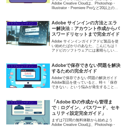
Adobe Creative Cloudは、Photoshop・
Illustrator・Premiere Proなど20以上のア
プリが使い放題。プロも使う本格ツール
を無料で試せます。無料で体験してみる
→※...
Adobe サインインの方法とエラ
トラブルシューティング/FAQ
ー解決法：アカウント作成からパ
スワードリセットまで完全ガイド
Adobe サインインガイドアドビ製品を使
い始めたばかりのあなた、こんにちは！
アドビのソフトウェアには素晴らしい機
能がたくさんありますが、最初の一歩と
してアカウントの作成やサインインが必
要です。この記事では、初心者の方が抱
Adobeで保存できない問題を解決
トラブルシューティング/FAQ
える悩みをスッキリ...
するための完全ガイド
Adobeで保存できない問題の解決ガイド
Adobe製品を使っていると、時々「保存
できない」という悩みが発生することが
ありますよね。特に初心者の方にとって
は、何が原因なのか、どうすれば解決で
きるのか分からず、ストレスが溜まるこ
「Adobe IDの作成から管理ま
トラブルシューティング/FAQ
とも。そこで、今...
で：ログイン、パスワード、セキ
ュリティ設定完全ガイド」
まずは7日間の無料体験から始めよう
Adobe Creative Cloudは、Photoshop・