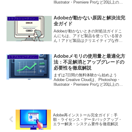
Illustrator・Premiere Proなど20以上のア
プリが使い放題。プロも使う本格ツール
を無料で試せます。無料で体験してみる
→※...
Adobeが動かない原因と解決法完
トラブルシューティング/FAQ
全ガイド
Adobeが動かないときの対処法ガイドこ
んにちは、アドビ製品を使っている皆さ
ん！アドビ製品はクリエイティブな作業
をサポートする素晴らしいツールです
が、時には動かないこともありますよ
ね。そんな時に役立つ対処法をプロの目
Adobeメモリの使用量と最適化方
トラブルシューティング/FAQ
線からお伝えします。これ...
法：不足解消とアップグレードの
必要性を徹底解説
まずは7日間の無料体験から始めよう
Adobe Creative Cloudは、Photoshop・
Illustrator・Premiere Proなど20以上のア
プリが使い放題。プロも使う本格ツール
を無料で試せます。無料で体験してみる
→※...
Adobe再インストール完全ガイド：手
順・ライセンス・データバックアップ・
エラー解決・システム要件を徹底解説