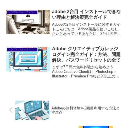
プリが使い放題。プロも使う本格ツール
を無料で試せます。無料で体験してみる
→※...
adobe 2台目 インストールできな
トラブルシューティング/FAQ
い理由と解決策完全ガイド
Adobeの2台目インストールに関するガイ
ドこんにちは！Adobe製品を使いこなし
たいと思っているあなたに、2台目のデバ
イスへのインストールに関する情報をお
届けします。初心者の方でも安心してイ
ンストールできるよう、分かりやすく解
Adobe クリエイティブカレッジ
トラブルシューティング/FAQ
説していきま...
ログイン完全ガイド：方法、問題
解決、パスワードリセットの全て
まずは7日間の無料体験から始めよう
Adobe Creative Cloudは、Photoshop・
Illustrator・Premiere Proなど20以上のア
プリが使い放題。プロも使う本格ツール
を無料で試せます。無料で体験してみる
→※...
Adobeの無料体験を2回目利用する方法と
注意点