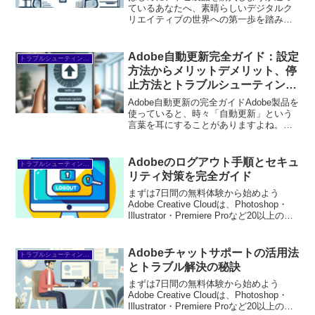
ているあなたへ、素晴らしいデジタルク
リエイティブの世界への第一歩を踏み出
すお手伝いをします！アドビのソフトウ
ェアは、プロフェッショナルなデザイン
や映像制作を可能にする強力なツールで
Adobe自動更新完全ガイド：設定
トラブルシューティング/FAQ
す。しかし、初心者にとっ...
方法からメリットデメリット、停
止方法とトラブルシューティング
まで解説
Adobe自動更新の完全ガイドAdobe製品を
使っていると、時々「自動更新」という
言葉を耳にすることがありますよね。で
も、初心者の方にはちょっと難しく感じ
るかもしれません。この記事では、自動
更新の設定からメリット・デメリット、
Adobeのログアウト手順とセキュ
トラブルシューティング/FAQ
トラブルシュー...
リティ対策を完全ガイド
まずは7日間の無料体験から始めよう
Adobe Creative Cloudは、Photoshop・
Illustrator・Premiere Proなど20以上のア
プリが使い放題。プロも使う本格ツール
を無料で試せます。無料で体験してみる
→※...
Adobeチャットサポートの活用法
トラブルシューティング/FAQ
とトラブル解決の秘訣
まずは7日間の無料体験から始めよう
Adobe Creative Cloudは、Photoshop・
Illustrator・Premiere Proなど20以上のア