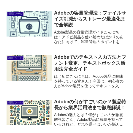
プリが使い放題。プロも使う本格ツール
を無料で試せます。無料で体験してみる
→※...
Adobeの容量管理法：ファイルサ
機能/ツール
イズ削減からストレージ最適化ま
で全解説
Adobe製品の容量管理ガイドこんにち
は！アドビ製品を使い始めたばかりのあ
なたに向けて、容量管理のポイントをお
届けします。デジタルコンテンツを作成
する際、ファイルサイズやストレージの
制限が気になることが多いですよね。こ
Adobeでのテキスト入力方法とフ
機能/ツール
の記事では、初心者でも...
ォント変更、テキストボックス活
用法完全ガイド
はじめにこんにちは、Adobe製品に興味
を持っている皆さん！今回は、初心者の
方がAdobe製品を使ってテキストを入力
する際の基本から応用までを楽しく学べ
る記事をお届けします。Adobeのソフト
ウェアは多機能で、最初は戸惑うかもし
Adobeの何がすごいのか？製品特
機能/ツール
れませんが、...
長から業界活用法まで徹底解説！
Adobeの魅力とは？何がすごいのか徹底
解説皆さん、Adobe製品に興味を持って
いるけれど、どれを選べばいいか悩んで
いませんか？実は、Adobeはクリエイテ