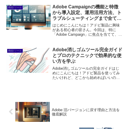
ィブな仕事をする上で欠かせないツール
なんです。この記事では、Adobeの魅力
Adobe Campaignの機能と特徴
機能/ツール
とその特...
から導入設定、運用活用方法、ト
ラブルシューティングまで全て解
説！
はじめにこんにちは！アドビ製品に興味
がある初心者の皆さん。今回は、特に
「Adobe Campaign」に焦点を当てて、そ
の魅力や使い方を詳しく解説します。マ
ーケティングツールを選ぶ際、どれが自
分に合っているのか悩むことも多いです
Adobe消しゴムツール完全ガイド
機能/ツール
よね。この記...
とプロのテクニックで効果的な使
い方を学ぶ
Adobe消しゴムツールの完全ガイドはじ
めにこんにちは！アドビ製品を使ってみ
たいけれど、どこから始めればいいのか
悩んでいるあなたへ。特に「消しゴムツ
ール」は、デザイン作業の中で非常に役
立つツールです。この記事では、消しゴ
ムツールの基本から応...
Adobe 旧バージョンに戻す理由と方法を
徹底解説