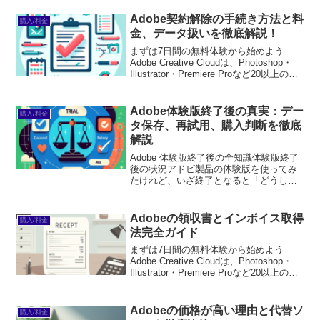
クリエイティブな作業を支援するために
設計されています。この記事では、初心
Adobe契約解除の手続き方法と料
購入/料金
者の方が抱える悩みを解決...
金、データ扱いを徹底解説！
まずは7日間の無料体験から始めよう
Adobe Creative Cloudは、Photoshop・
Illustrator・Premiere Proなど20以上のア
プリが使い放題。プロも使う本格ツール
を無料で試せます。無料で体験してみる
→※...
Adobe体験版終了後の真実：デー
購入/料金
タ保存、再試用、購入判断を徹底
解説
Adobe 体験版終了後の全知識体験版終了
後の状況アドビ製品の体験版を使ってみ
たけれど、いざ終了となると「どうしよ
う？」と悩んでいる方も多いのではない
でしょうか。体験版が終わった後、ソフ
トウェアはどうなるのか、そしてどんな
Adobeの領収書とインボイス取得
購入/料金
選択肢があるのかを...
法完全ガイド
まずは7日間の無料体験から始めよう
Adobe Creative Cloudは、Photoshop・
Illustrator・Premiere Proなど20以上のア
プリが使い放題。プロも使う本格ツール
を無料で試せます。無料で体験してみる
→※...
Adobeの価格が高い理由と代替ソ
購入/料金