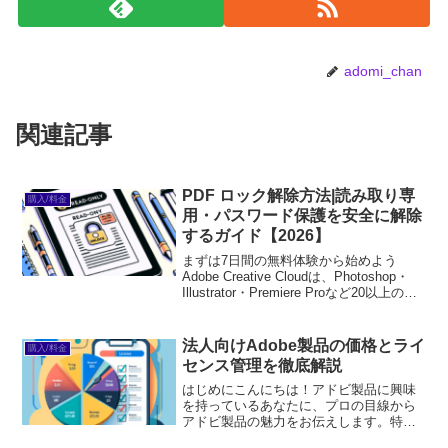
adomi_chan
関連記事
PDF ロック解除方法|読み取り専
購入/料金
用・パスワード保護を安全に解除
するガイド【2026】
まずは7日間の無料体験から始めよう
Adobe Creative Cloudは、Photoshop・
Illustrator・Premiere Proなど20以上のア
プリが使い放題。プロも使う本格ツール
を無料で試せます。無料で体験してみる
→※...
法人向けAdobe製品の価格とライ
購入/料金
センス管理を徹底解説
はじめにこんにちは！アドビ製品に興味
を持っているあなたに、プロの目線から
アドビ製品の魅力をお伝えします。特に
法人向けの製品は、ビジネスの効率化や