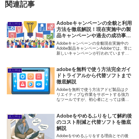
関連記事
Adobeキャンペーンの全貌と利用
購入/料金
方法を徹底解説！現在実施中の製
品キャンペーンや過去の成功事例
も紹介
Adobeキャンペーンの全貌現在実施中の
Adobe製品キャンペーンAdobeでは、常に
新しいキャンペーンが行われています。
特に初心者ユーザーにとっては、これら
のキャンペーンを活用することで、必要
なソフトウェアを手頃な価格で手に入れ
adobeを無料で使う方法完全ガイ
購入/料金
るチャンス...
ドトライアルから代替ソフトまで
徹底解説
Adobeを無料で使う方法アドビ製品はク
リエイティブな作業をサポートする強力
なツールですが、初心者にとっては価格
が気になるところです。そこで、今回は
アドビ製品を無料で試す方法や、代替ソ
フトの選び方、学生向けの割引情報など
Adobeをやめるふりをして解約後
購入/料金
を紹介します。これを...
のコスト削減と代替ソフトを徹底
解説
Adobeをやめるふりをする理由とその後