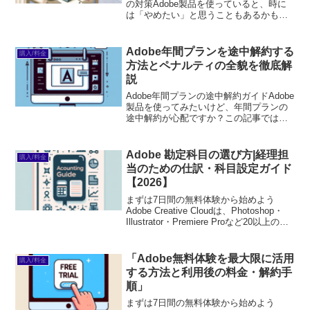
の対策Adobe製品を使っていると、時に
は「やめたい」と思うこともあるかもし
れません。でも、どうしてそんな気持ち
になるのでしょうか？それは、コストや
使い勝手、あるいは特定の機能に不満が
Adobe年間プランを途中解約する
購入/料金
あるからかもしれ...
方法とペナルティの全貌を徹底解
説
Adobe年間プランの途中解約ガイドAdobe
製品を使ってみたいけど、年間プランの
途中解約が心配ですか？この記事では、
Adobe年間プランの途中解約について、
プロの目線から詳しく解説します。初心
者でも安心して手続きを進められるよう
Adobe 勘定科目の選び方|経理担
購入/料金
に、具体的...
当のための仕訳・科目設定ガイド
【2026】
まずは7日間の無料体験から始めよう
Adobe Creative Cloudは、Photoshop・
Illustrator・Premiere Proなど20以上のア
プリが使い放題。プロも使う本格ツール
を無料で試せます。無料で体験してみる
→※...
「Adobe無料体験を最大限に活用
購入/料金
する方法と利用後の料金・解約手
順」
まずは7日間の無料体験から始めよう