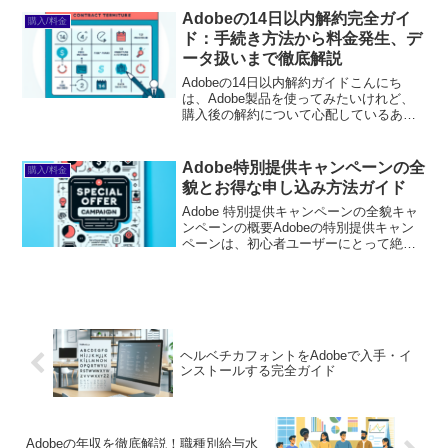
→※...
Adobeの14日以内解約完全ガイ
購入/料金
ド：手続き方法から料金発生、デ
ータ扱いまで徹底解説
Adobeの14日以内解約ガイドこんにち
は、Adobe製品を使ってみたいけれど、
購入後の解約について心配しているあな
たに向けて、解約ガイドをお届けしま
す！初心者の方でも安心して使えるよう
に、具体的な手続きや注意点を詳しく解
Adobe特別提供キャンペーンの全
購入/料金
説しますので、ぜひ...
貌とお得な申し込み方法ガイド
Adobe 特別提供キャンペーンの全貌キャ
ンペーンの概要Adobeの特別提供キャン
ペーンは、初心者ユーザーにとって絶好
のチャンスです！このキャンペーンで
は、通常よりもお得にAdobe製品を手に
入れることができます。さまざまな製品
やサービスが...
ヘルベチカフォントをAdobeで入手・イ
ンストールする完全ガイド
Adobeの年収を徹底解説！職種別給与水