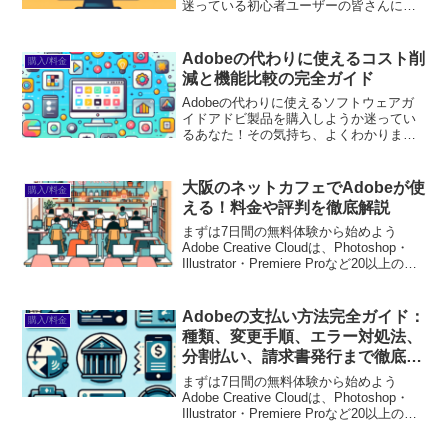
迷っている初心者ユーザーの皆さんに向
けて、無料で利用できるAdobe製品につ
いて詳しく解説します。Adobeはデザイ
ンや編集において非常に人気のあるソフ
Adobeの代わりに使えるコスト削
購入/料金
トウェアで...
減と機能比較の完全ガイド
Adobeの代わりに使えるソフトウェアガ
イドアドビ製品を購入しようか迷ってい
るあなた！その気持ち、よくわかりま
す。高機能で魅力的なアドビ製品です
が、コストや使いやすさ、互換性など、
悩む要素はたくさんありますよね。ここ
大阪のネットカフェでAdobeが使
購入/料金
では、アドビ製品の代替ソ...
える！料金や評判を徹底解説
まずは7日間の無料体験から始めよう
Adobe Creative Cloudは、Photoshop・
Illustrator・Premiere Proなど20以上のア
プリが使い放題。プロも使う本格ツール
を無料で試せます。無料で体験してみる
→※...
Adobeの支払い方法完全ガイド：
購入/料金
種類、変更手順、エラー対処法、
分割払い、請求書発行まで徹底解
説
まずは7日間の無料体験から始めよう
Adobe Creative Cloudは、Photoshop・
Illustrator・Premiere Proなど20以上のア
プリが使い放題。プロも使う本格ツール
を無料で試せます。無料で体験してみる