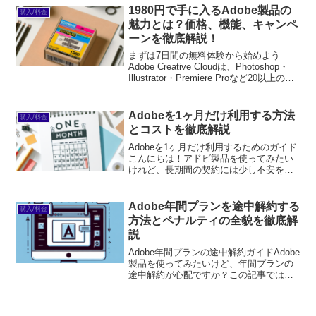
→※...
1980円で手に入るAdobe製品の
購入/料金
魅力とは？価格、機能、キャンペ
ーンを徹底解説！
まずは7日間の無料体験から始めよう
Adobe Creative Cloudは、Photoshop・
Illustrator・Premiere Proなど20以上のア
プリが使い放題。プロも使う本格ツール
を無料で試せます。無料で体験してみる
→※...
Adobeを1ヶ月だけ利用する方法
購入/料金
とコストを徹底解説
Adobeを1ヶ月だけ利用するためのガイド
こんにちは！アドビ製品を使ってみたい
けれど、長期間の契約には少し不安を感
じている初心者の皆さん。今回は、アド
ビを1ヶ月だけ利用するためのガイドをお
届けします。短期間での利用がどのよう
Adobe年間プランを途中解約する
購入/料金
にできるのか、コ...
方法とペナルティの全貌を徹底解
説
Adobe年間プランの途中解約ガイドAdobe
製品を使ってみたいけど、年間プランの
途中解約が心配ですか？この記事では、
Adobe年間プランの途中解約について、
プロの目線から詳しく解説します。初心
者でも安心して手続きを進められるよう