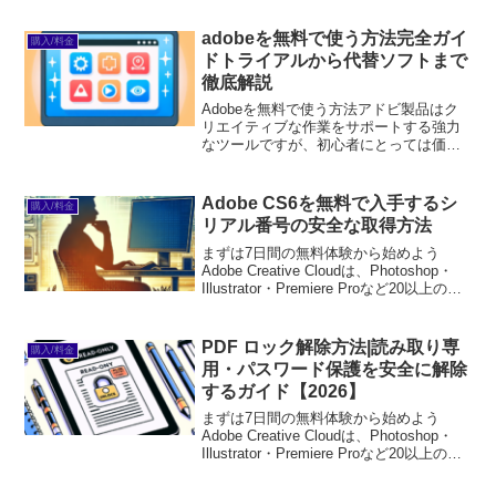
adobeを無料で使う方法完全ガイ
購入/料金
ドトライアルから代替ソフトまで
徹底解説
Adobeを無料で使う方法アドビ製品はク
リエイティブな作業をサポートする強力
なツールですが、初心者にとっては価格
が気になるところです。そこで、今回は
アドビ製品を無料で試す方法や、代替ソ
フトの選び方、学生向けの割引情報など
Adobe CS6を無料で入手するシ
購入/料金
を紹介します。これを...
リアル番号の安全な取得方法
まずは7日間の無料体験から始めよう
Adobe Creative Cloudは、Photoshop・
Illustrator・Premiere Proなど20以上のア
プリが使い放題。プロも使う本格ツール
を無料で試せます。無料で体験してみる
→※...
PDF ロック解除方法|読み取り専
購入/料金
用・パスワード保護を安全に解除
するガイド【2026】
まずは7日間の無料体験から始めよう
Adobe Creative Cloudは、Photoshop・
Illustrator・Premiere Proなど20以上のア
プリが使い放題。プロも使う本格ツール
を無料で試せます。無料で体験してみる