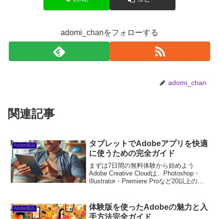
adomi_chanをフォローする
adomi_chan
関連記事
タブレットでAdobeアプリを快適
Adobe製品
に使うための完全ガイド
まずは7日間の無料体験から始めよう
Adobe Creative Cloudは、Photoshop・
Illustrator・Premiere Proなど20以上のア
プリが使い放題。プロも使う本格ツール
を無料で試せます。無料で体験してみる
→※...
体験版を使ったAdobeの魅力と入
Adobe製品
手方法完全ガイド