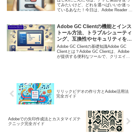
てみたいけど、どれを選べばいいか迷っ
ているあなた！今日は、Adobe Reader 11
について詳しくご紹介します。PDFファ
イルの閲覧や編集が簡単にできるこのソ
フトは、初心者でも安心して使えるツー
Adobe GC Clientの機能とインス
Adobe製品
ルです...
トール方法、トラブルシューティ
ング、互換性やセキュリティを徹
底解説
Adobe GC Clientの基礎知識Adobe GC
Clientとは？Adobe GC Clientは、Adobe
が提供する便利なツールで、クリエイテ
ィブなプロジェクトを効率よく管理する
ためのアプリケーションです。特にデザ
インや映像制...
リリックビデオの作り方とAdobe活用法
完全ガイド
Adobeでの矢印作成法とカスタマイズテ
クニック完全ガイド