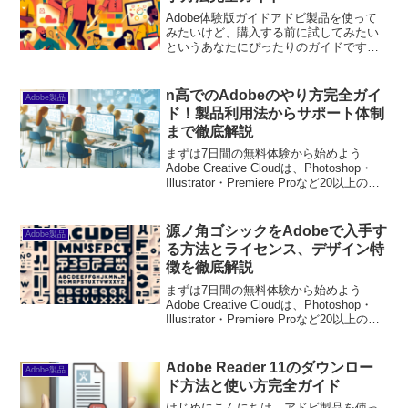
Adobe体験版ガイドアドビ製品を使って
みたいけど、購入する前に試してみたい
というあなたにぴったりのガイドです！
体験版を利用すれば、実際の機能を確認
し、自分に合った製品を見つけることが
できます。それでは、さっそく体験版の
n高でのAdobeのやり方完全ガイ
Adobe製品
魅力を探っていきまし...
ド！製品利用法からサポート体制
まで徹底解説
まずは7日間の無料体験から始めよう
Adobe Creative Cloudは、Photoshop・
Illustrator・Premiere Proなど20以上のア
プリが使い放題。プロも使う本格ツール
を無料で試せます。無料で体験してみる
→※...
源ノ角ゴシックをAdobeで入手す
Adobe製品
る方法とライセンス、デザイン特
徴を徹底解説
まずは7日間の無料体験から始めよう
Adobe Creative Cloudは、Photoshop・
Illustrator・Premiere Proなど20以上のア
プリが使い放題。プロも使う本格ツール
を無料で試せます。無料で体験してみる
→※...
Adobe Reader 11のダウンロー
Adobe製品
ド方法と使い方完全ガイド
はじめにこんにちは、アドビ製品を使っ