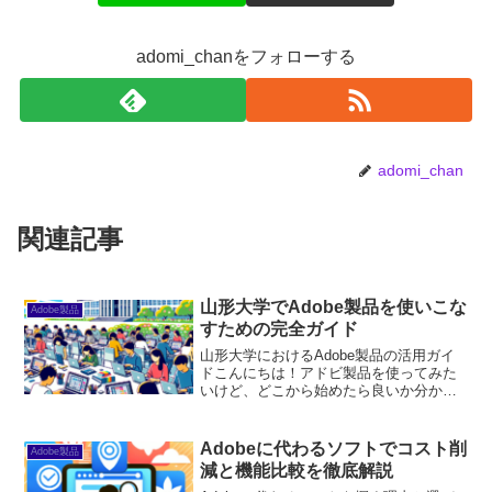
adomi_chanをフォローする
adomi_chan
関連記事
山形大学でAdobe製品を使いこな
Adobe製品
すための完全ガイド
山形大学におけるAdobe製品の活用ガイ
ドこんにちは！アドビ製品を使ってみた
いけど、どこから始めたら良いか分から
ないという方に向けて、山形大学での
Adobe製品の活用方法を詳しくご紹介し
ます。初心者の皆さんが抱える疑問や悩
Adobeに代わるソフトでコスト削
Adobe製品
みを解決し、楽しく...
減と機能比較を徹底解説