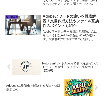
はじめにこんにちは！アドビ製品に興味
があるけれど、どれを選んだらいいのか
悩んでいるあなたへ、今日はAdobe QR
Code Generatorについて詳しくご紹介し
ます。QRコード...
Adobeとワードの違いを徹底解
Adobe製品
説！文書作成方法やファイル互換
性のポイントも紹介
Adobeワードの基本知識と活用法こんに
ちは！今日はAdobe製品とWordの違い
や、文書作成の方法についてお話ししま
す。これからAdobeを始めようとしてい
るあなたの疑問を解消し、より良い使い
方を見つける手助けができれば嬉しいで
す。さあ、...
Noto Serif JP をAdobeで使う方法|インス
トール・互換性・ライセンス完全ガイド
【2026】
Adobeの二重請求を解決する方法と体験
談まとめ