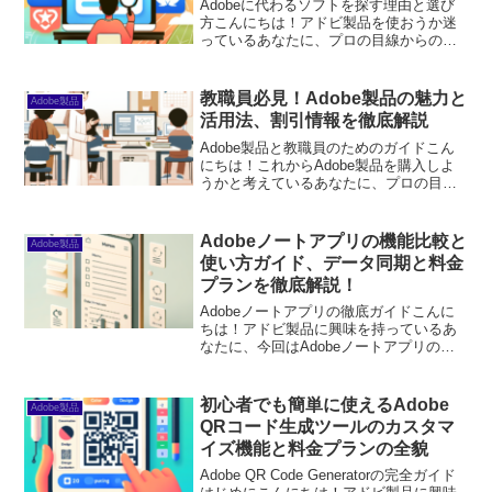
Adobeに代わるソフトを探す理由と選び
方こんにちは！アドビ製品を使おうか迷
っているあなたに、プロの目線からのア
ドバイスをお届けします。アドビ製品は
素晴らしいですが、価格や機能、互換性
など、初心者にとっては悩みの種がたく
教職員必見！Adobe製品の魅力と
Adobe製品
さんありますよね。こ...
活用法、割引情報を徹底解説
Adobe製品と教職員のためのガイドこん
にちは！これからAdobe製品を購入しよ
うかと考えているあなたに、プロの目線
から役立つ情報をお届けします。特に教
職員の方々にとって、教育現場での活用
方法や割引情報は非常に重要ですよね。
Adobeノートアプリの機能比較と
Adobe製品
この記事を通じて...
使い方ガイド、データ同期と料金
プランを徹底解説！
Adobeノートアプリの徹底ガイドこんに
ちは！アドビ製品に興味を持っているあ
なたに、今回はAdobeノートアプリの魅
力をたっぷりお伝えします。特に初心者
の方にとっては、どのアプリを選ぶかや
使い方が悩みどころですよね。この記事
初心者でも簡単に使えるAdobe
Adobe製品
では、Adobe...
QRコード生成ツールのカスタマ
イズ機能と料金プランの全貌
Adobe QR Code Generatorの完全ガイド