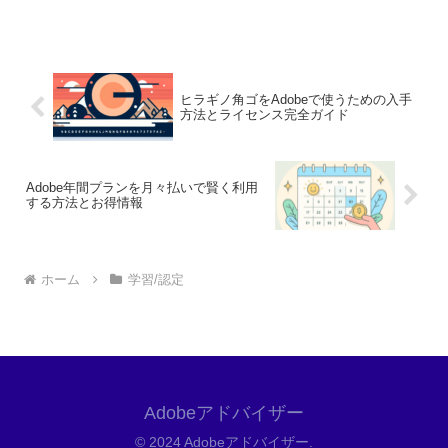
ているあなたに、今回は武蔵野美術大学
でのAdobeソフトの活用方法を通じて、
その魅力をお伝えします。アドビ製品は
クリエイティブな...
ヒラギノ角ゴをAdobeで使うための入手
方法とライセンス完全ガイド
Adobe年間プランを月々払いで賢く利用
する方法とお得情報
ホーム
学習/認定
Adobeアドバイザー
© 2024 Adobeアドバイザー.