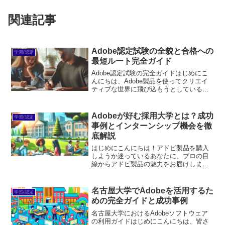
関連記事
Adobe認定試験の全貌と合格への
学習/認定
最短ルート完全ガイド
Adobe認定試験の完全ガイドはじめにこ
んにちは、Adobe製品を使ってクリエイ
ティブな世界に飛び込もうとしているあ
なた！Adobe認定試験は、あなたのスキ
ルを証明する素晴らしい機会です。しか
し、受験を考えるとき、色々な疑問や不
Adobeが好む採用大学とは？成功
学習/認定
安が浮かんで...
事例とインターンシップ機会を徹
底解説
はじめにこんにちは！アドビ製品を購入
しようか迷っているあなたに、プロの目
線からアドビ製品の魅力をお届けしま
す。アドビ製品はクリエイティブな作業
をサポートする素晴らしいツールです
が、初心者にとっては選択肢が多すぎ
名古屋大学でAdobeを活用するた
学習/認定
て、どれを選べばいいのか悩んで...
めの完全ガイドと成功事例
名古屋大学におけるAdobeソフトウェア
の利用ガイドはじめにこんにちは、皆さ