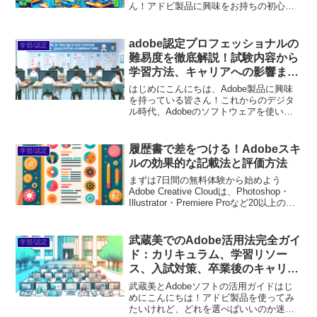
ん！アドビ製品に興味をお持ちの初心者
ユーザーの皆さんへ、名古屋大学での
Adobeソフトウェアの利用方法を楽しく
解説します。アドビ製品は、デザインや
adobe認定プロフェッショナルの
学習/認定
映像制作、文書作成...
難易度を徹底解説！試験内容から
学習方法、キャリアへの影響まで
全てを網羅
はじめにこんにちは、Adobe製品に興味
を持っている皆さん！これからのデジタ
ル時代、Adobeのソフトウェアを使いこ
なすことは、クリエイティブなスキルを
磨くために非常に重要です。しかし、
「どの製品を選べばいいの？」「使いこ
履歴書で差をつける！Adobeスキ
学習/認定
なせる自信がない」...
ルの効果的な記載法と評価方法
まずは7日間の無料体験から始めよう
Adobe Creative Cloudは、Photoshop・
Illustrator・Premiere Proなど20以上のア
プリが使い放題。プロも使う本格ツール
を無料で試せます。無料で体験してみる
→※...
武蔵美でのAdobe活用法完全ガイ
学習/認定
ド：カリキュラム、学習リソー
ス、入試対策、卒業後のキャリア
まで
武蔵美とAdobeソフトの活用ガイドはじ
めにこんにちは！アドビ製品を使ってみ
たいけれど、どれを選べばいいのか迷っ