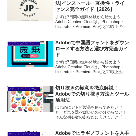
一緒に楽しんでいきま...
法|インストール・互換性・ライ
センス完全ガイド【2026】
まずは7日間の無料体験から始めよう
Adobe Creative Cloudは、Photoshop・
Illustrator・Premiere Proなど20以上のア
プリが使い放題。プロも使う本格ツール
を無料で試せます。無料で体験してみる
→※...
Adobeで中国語フォントをダウン
グラフィック/イメージ編集
ロードする方法と選び方完全ガイ
ド
まずは7日間の無料体験から始めよう
Adobe Creative Cloudは、Photoshop・
Illustrator・Premiere Proなど20以上のア
プリが使い放題。プロも使う本格ツール
を無料で試せます。無料で体験してみる
→※...
切り抜きの極意を徹底解説！
グラフィック/イメージ編集
Adobeでの切り抜き方法とツール
活用法
はじめにアドビ製品を使ってみたいけ
ど、どれを選べばいいのか分からない！
そんな初心者のあなたに向けて、アドビ
の切り抜き機能を徹底解説します。この
記事を読めば、あなたの悩みがスッキリ
解消されること間違いなしです！さあ、
Adobeでヒラギノフォントを入手
グラフィック/イメージ編集