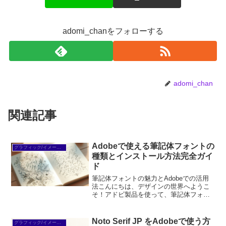
adomi_chanをフォローする
adomi_chan
関連記事
Adobeで使える筆記体フォントの
グラフィック/イメージ編集
種類とインストール方法完全ガイ
ド
筆記体フォントの魅力とAdobeでの活用
法こんにちは、デザインの世界へようこ
そ！アドビ製品を使って、筆記体フォン
トの魅力を最大限に引き出す方法をお伝
えします。初めての方でも安心して使え
る情報をたっぷりご用意しましたので、
Noto Serif JP をAdobeで使う方
グラフィック/イメージ編集