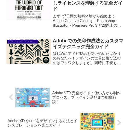
アドビの世界に一歩踏み出し...
しライセンスを理解する完全ガイ
ド
まずは7日間の無料体験から始めよう
Adobe Creative Cloudは、Photoshop・
Illustrator・Premiere Proなど20以上のア
プリが使い放題。プロも使う本格ツール
を無料で試せます。無料で体験してみる
→※...
Adobeでの矢印作成法とカスタマ
グラフィック/イメージ編集
イズテクニック完全ガイド
はじめにアドビ製品を使い始めたばかり
のあなたへ！デザインの世界に飛び込む
のはワクワクしますが、同時に不安もあ
りますよね。特に、矢印の作成やカスタ
マイズについては、どうやって始めれば
いいのか分からないという方も多いので
は？この記事では、アドビ...
Adobe VFX完全ガイド：使い方から制作
プロセス、プラグイン選びまで徹底解
説！
Adobe XDでロゴをデザインする方法とイ
ンスピレーションを完全ガイド