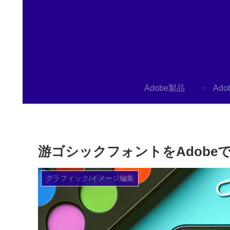
Adobe製品
Ad
游ゴシックフォントをAdob
グラフィック/イメージ編集