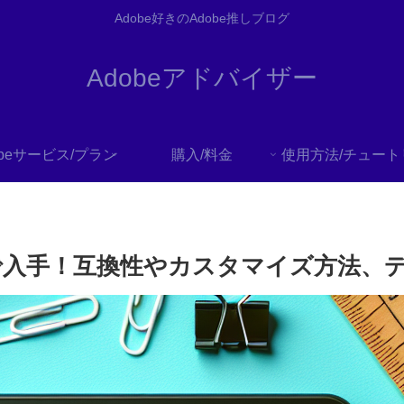
Adobe好きのAdobe推しブログ
Adobeアドバイザー
obeサービス/プラン
購入/料金
eで入手！互換性やカスタマイズ方法、