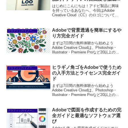
説
はじめにこんにちは！アドビ製品に興味
を持っているあなたへ、今回はAdobe
Creative Cloud（CC）のロゴについての
完全ガイドをお届けします。特に、初心
者の方々に向けて、ロゴの使い方やダウ
ンロード方法、商用利用に関する規約な
Adobeで背景透過を簡単にするや
グラフィック/イメージ編集
どを...
り方完全ガイド
まずは7日間の無料体験から始めよう
Adobe Creative Cloudは、Photoshop・
Illustrator・Premiere Proなど20以上のア
プリが使い放題。プロも使う本格ツール
を無料で試せます。無料で体験してみる
→※...
ヒラギノ角ゴをAdobeで使うため
グラフィック/イメージ編集
の入手方法とライセンス完全ガイ
ド
まずは7日間の無料体験から始めよう
Adobe Creative Cloudは、Photoshop・
Illustrator・Premiere Proなど20以上のア
プリが使い放題。プロも使う本格ツール
を無料で試せます。無料で体験してみる
→※...
Adobeで図面を作成するための完
グラフィック/イメージ編集
全ガイドと最適なソフトウェア選
び