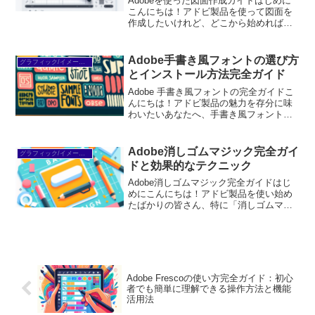
Adobeを使った図面作成ガイドはじめに
こんにちは！アドビ製品を使って図面を
作成したいけれど、どこから始めればい
いのか分からないというあなたに、心強
いガイドをお届けします。アドビのソフ
トウェアは多機能で、初心者にも使いや
Adobe手書き風フォントの選び方
グラフィック/イメージ編集
すいツールが揃ってい...
とインストール方法完全ガイド
Adobe 手書き風フォントの完全ガイドこ
んにちは！アドビ製品の魅力を存分に味
わいたいあなたへ、手書き風フォントの
世界をお届けします。手書き風フォント
は、デザインに温かみや個性を加える素
晴らしいツールです。でも、どのフォン
Adobe消しゴムマジック完全ガイ
グラフィック/イメージ編集
トを選べばいいのか...
ドと効果的なテクニック
Adobe消しゴムマジック完全ガイドはじ
めにこんにちは！アドビ製品を使い始め
たばかりの皆さん、特に「消しゴムマジ
ック」に興味を持っている方に向けて、
今回はその魅力と使い方を徹底解説しま
す。初心者でも簡単に理解できるよう
に、基本から応用までし...
Adobe Frescoの使い方完全ガイド：初心
者でも簡単に理解できる操作方法と機能
活用法